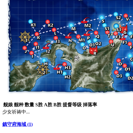
舰娘
舰种
数量
S胜
A胜
B胜
提督等级
掉落率
少女祈祷中...
鎮守府海域 (1)