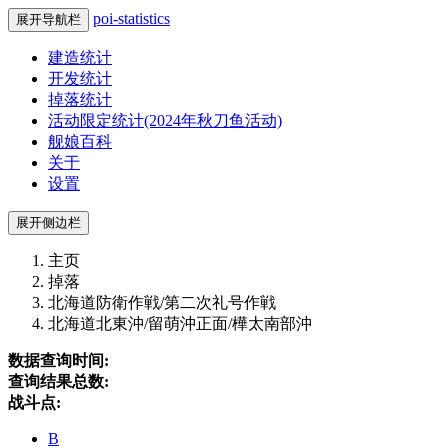
poi-statistics
展开导航栏
建造统计
开发统计
掉落统计
活动限定统计(2024年秋刀鱼活动)
舰娘百科
关于
设置
展开侧边栏
主页
掉落
北海道防衛作戦/第二次礼号作戦
北海道北東沖/留萌沖正面/樺太南部沖
数据查询时间:
查询结果总数:
战斗点:
B