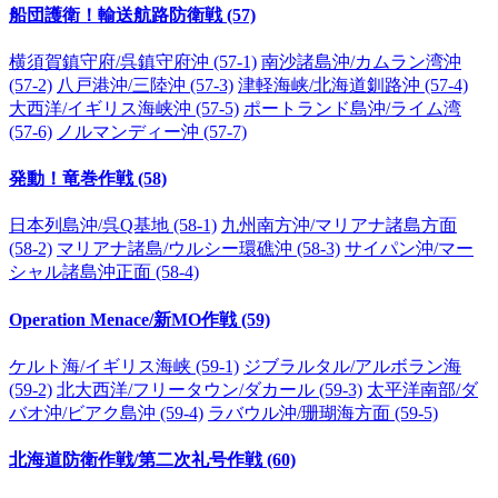
船団護衛！輸送航路防衛戦 (57)
横須賀鎮守府/呉鎮守府沖 (57-1)
南沙諸島沖/カムラン湾沖
(57-2)
八戸港沖/三陸沖 (57-3)
津軽海峡/北海道釧路沖 (57-4)
大西洋/イギリス海峡沖 (57-5)
ポートランド島沖/ライム湾
(57-6)
ノルマンディー沖 (57-7)
発動！竜巻作戦 (58)
日本列島沖/呉Q基地 (58-1)
九州南方沖/マリアナ諸島方面
(58-2)
マリアナ諸島/ウルシー環礁沖 (58-3)
サイパン沖/マー
シャル諸島沖正面 (58-4)
Operation Menace/新MO作戦 (59)
ケルト海/イギリス海峡 (59-1)
ジブラルタル/アルボラン海
(59-2)
北大西洋/フリータウン/ダカール (59-3)
太平洋南部/ダ
バオ沖/ビアク島沖 (59-4)
ラバウル沖/珊瑚海方面 (59-5)
北海道防衛作戦/第二次礼号作戦 (60)