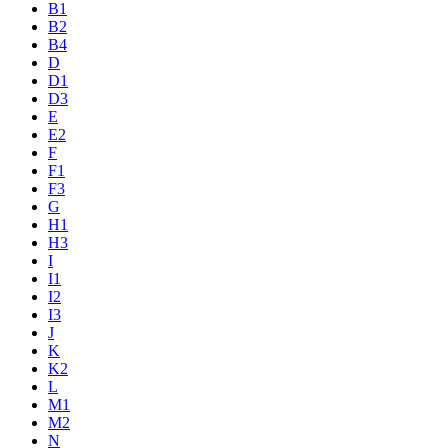
B1
B2
B4
D
D1
D3
E
E2
F
F1
F3
G
H1
H3
I
I1
I2
I3
J
K
K2
L
M1
M2
N