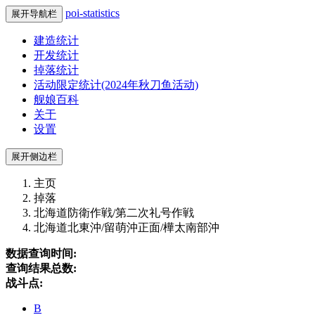
poi-statistics
展开导航栏
建造统计
开发统计
掉落统计
活动限定统计(2024年秋刀鱼活动)
舰娘百科
关于
设置
展开侧边栏
主页
掉落
北海道防衛作戦/第二次礼号作戦
北海道北東沖/留萌沖正面/樺太南部沖
数据查询时间:
查询结果总数:
战斗点:
B