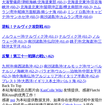
大湊警備府/津軽海峡/北海道東部 (60-1)
北海道北東沖/宗谷海
峡沖 (60-2)
北海道北東沖/留萌沖正面/樺太南部沖 (60-3)
カム
ラン湾沖/昭南方面航路/南シナ海 (60-4)
ミンドロ島沖/キャビ
テ沖/サンホセ沖 (60-5)
南沙諸島沖/カムラン湾沖 (60-6)
逆転！ナルヴィク攻防戦 (61)
ノルウェー沖/ナルヴィク沖 (61-1)
ナルヴィク沖 (61-2)
ノル
ウェー沖 (61-3)
南沙諸島沖/仏印沖 (61-4)
銚子沖/北海道沖/三
陸沖太平洋 (61-5)
反撃！第三十一戦隊の戦い (62)
九州沖/南西諸島沖 (62-1)
南沙諸島沖/オルモック沖/サンベル
ナルジノ海峡沖 (62-2)
パラオ沖/ウルシ―泊地沖/中部太平洋
(62-3)
地中海南仏沖/アルジェリア沖/イタリア半島沖 (62-4)
ブレスト沖/大西洋/イギリス本土沖/バルト海 (62-5)
Back To Top
本站海域信息点图片由
KanColle Wiki
友情提供。感谢Flatchi
和Kruss的优秀工作！
感谢
poi
为本站提供数据支持。如果你在使用的过程中发现什
么Bug 抑或是一些好的建议都欢迎在
Github Issue
上提交。