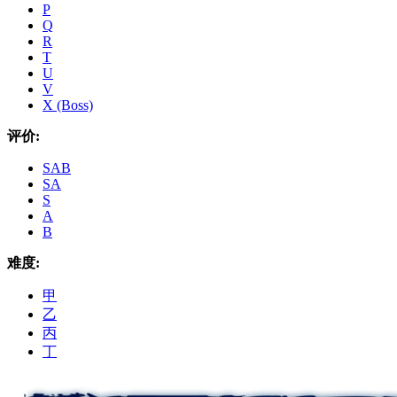
P
Q
R
T
U
V
X (Boss)
评价:
SAB
SA
S
A
B
难度:
甲
乙
丙
丁