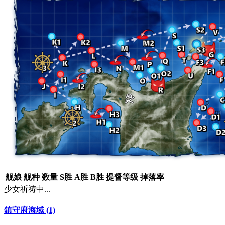
舰娘
舰种
数量
S胜
A胜
B胜
提督等级
掉落率
少女祈祷中...
鎮守府海域 (1)