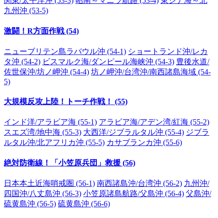
関東/太平洋沖 (53-3)
昭南～マニラ航路 (53-4)
東シナ海～北
九州沖 (53-5)
激闘！R方面作戦 (54)
ニューブリテン島ラバウル沖 (54-1)
ショートランド沖/レカ
タ沖 (54-2)
ビスマルク海/ダンピール海峡沖 (54-3)
豊後水道/
佐世保沖/坊ノ岬沖 (54-4)
坊ノ岬沖/台湾沖/南西諸島海域 (54-
5)
大規模反攻上陸！トーチ作戦！ (55)
インド洋/アラビア海 (55-1)
アラビア海/アデン湾/紅海 (55-2)
スエズ湾/地中海 (55-3)
大西洋/ジブラルタル沖 (55-4)
ジブラ
ルタル沖/北アフリカ沖 (55-5)
カサブランカ沖 (55-6)
絶対防衛線！「小笠原兵団」救援 (56)
日本本土近海哨戒圏 (56-1)
南西諸島沖/台湾沖 (56-2)
九州沖/
四国沖/八丈島沖 (56-3)
小笠原諸島航路/父島沖 (56-4)
父島沖/
硫黄島沖 (56-5)
硫黄島沖 (56-6)