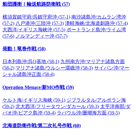
船団護衛！輸送航路防衛戦 (57)
横須賀鎮守府/呉鎮守府沖 (57-1)
南沙諸島沖/カムラン湾沖
(57-2)
八戸港沖/三陸沖 (57-3)
津軽海峡/北海道釧路沖 (57-4)
大西洋/イギリス海峡沖 (57-5)
ポートランド島沖/ライム湾
(57-6)
ノルマンディー沖 (57-7)
発動！竜巻作戦 (58)
日本列島沖/呉Q基地 (58-1)
九州南方沖/マリアナ諸島方面
(58-2)
マリアナ諸島/ウルシー環礁沖 (58-3)
サイパン沖/マー
シャル諸島沖正面 (58-4)
Operation Menace/新MO作戦 (59)
ケルト海/イギリス海峡 (59-1)
ジブラルタル/アルボラン海
(59-2)
北大西洋/フリータウン/ダカール (59-3)
太平洋南部/ダ
バオ沖/ビアク島沖 (59-4)
ラバウル沖/珊瑚海方面 (59-5)
北海道防衛作戦/第二次礼号作戦 (60)