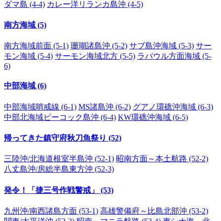
ダマ島 (4-4)
カレー洋リランカ島沖 (4-5)
南方海域 (5)
南方海域前面 (5-1)
珊瑚諸島沖 (5-2)
サブ島沖海域 (5-3)
サー
モン海域 (5-4)
サーモン海域北方 (5-5)
ラバウル方面海域 (5-
6)
中部海域 (6)
中部海域哨戒線 (6-1)
MS諸島沖 (6-2)
グアノ環礁沖海域 (6-3)
中部北海域ピーコック島沖 (6-4)
KW環礁沖海域 (6-5)
帰ってきた鎮守府秋刀魚祭り (52)
三陸沖/北海道根室半島沖 (52-1)
昭南方面～本土航路 (52-2)
八丈島沖/房総半島東方沖 (52-3)
発令！「捷三号作戦警戒」 (53)
九州沖/南西諸島方面 (53-1)
高雄警備府～比島北部沖 (53-2)