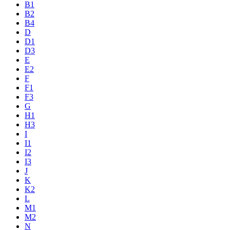
B1
B2
B4
D
D1
D3
E
E2
F
F1
F3
G
H1
H3
I
I1
I2
I3
J
K
K2
L
M1
M2
N