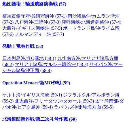
船団護衛！輸送航路防衛戦 (57)
横須賀鎮守府/呉鎮守府沖 (57-1)
南沙諸島沖/カムラン湾沖
(57-2)
八戸港沖/三陸沖 (57-3)
津軽海峡/北海道釧路沖 (57-4)
大西洋/イギリス海峡沖 (57-5)
ポートランド島沖/ライム湾
(57-6)
ノルマンディー沖 (57-7)
発動！竜巻作戦 (58)
日本列島沖/呉Q基地 (58-1)
九州南方沖/マリアナ諸島方面
(58-2)
マリアナ諸島/ウルシー環礁沖 (58-3)
サイパン沖/マー
シャル諸島沖正面 (58-4)
Operation Menace/新MO作戦 (59)
ケルト海/イギリス海峡 (59-1)
ジブラルタル/アルボラン海
(59-2)
北大西洋/フリータウン/ダカール (59-3)
太平洋南部/ダ
バオ沖/ビアク島沖 (59-4)
ラバウル沖/珊瑚海方面 (59-5)
北海道防衛作戦/第二次礼号作戦 (60)