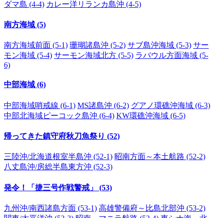
ダマ島 (4-4)
カレー洋リランカ島沖 (4-5)
南方海域 (5)
南方海域前面 (5-1)
珊瑚諸島沖 (5-2)
サブ島沖海域 (5-3)
サー
モン海域 (5-4)
サーモン海域北方 (5-5)
ラバウル方面海域 (5-
6)
中部海域 (6)
中部海域哨戒線 (6-1)
MS諸島沖 (6-2)
グアノ環礁沖海域 (6-3)
中部北海域ピーコック島沖 (6-4)
KW環礁沖海域 (6-5)
帰ってきた鎮守府秋刀魚祭り (52)
三陸沖/北海道根室半島沖 (52-1)
昭南方面～本土航路 (52-2)
八丈島沖/房総半島東方沖 (52-3)
発令！「捷三号作戦警戒」 (53)
九州沖/南西諸島方面 (53-1)
高雄警備府～比島北部沖 (53-2)