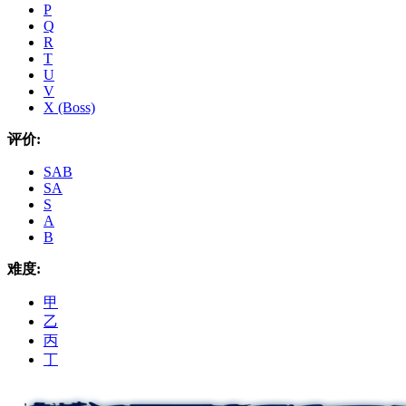
P
Q
R
T
U
V
X (Boss)
评价:
SAB
SA
S
A
B
难度:
甲
乙
丙
丁