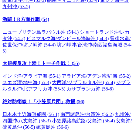
関東/太平洋沖 (53-3)
昭南～マニラ航路 (53-4)
東シナ海～北
九州沖 (53-5)
激闘！R方面作戦 (54)
ニューブリテン島ラバウル沖 (54-1)
ショートランド沖/レカ
タ沖 (54-2)
ビスマルク海/ダンピール海峡沖 (54-3)
豊後水道/
佐世保沖/坊ノ岬沖 (54-4)
坊ノ岬沖/台湾沖/南西諸島海域 (54-
5)
大規模反攻上陸！トーチ作戦！ (55)
インド洋/アラビア海 (55-1)
アラビア海/アデン湾/紅海 (55-2)
スエズ湾/地中海 (55-3)
大西洋/ジブラルタル沖 (55-4)
ジブラ
ルタル沖/北アフリカ沖 (55-5)
カサブランカ沖 (55-6)
絶対防衛線！「小笠原兵団」救援 (56)
日本本土近海哨戒圏 (56-1)
南西諸島沖/台湾沖 (56-2)
九州沖/
四国沖/八丈島沖 (56-3)
小笠原諸島航路/父島沖 (56-4)
父島沖/
硫黄島沖 (56-5)
硫黄島沖 (56-6)