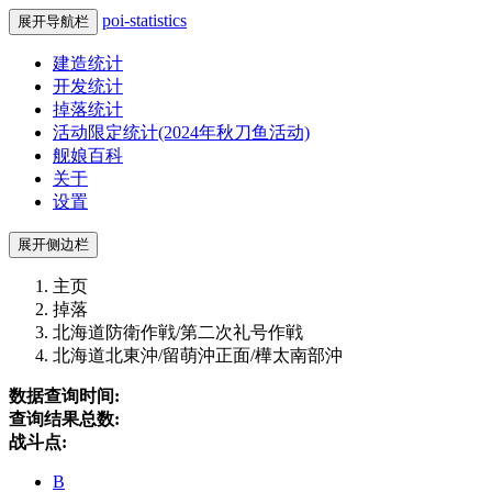
poi-statistics
展开导航栏
建造统计
开发统计
掉落统计
活动限定统计(2024年秋刀鱼活动)
舰娘百科
关于
设置
展开侧边栏
主页
掉落
北海道防衛作戦/第二次礼号作戦
北海道北東沖/留萌沖正面/樺太南部沖
数据查询时间:
查询结果总数:
战斗点:
B