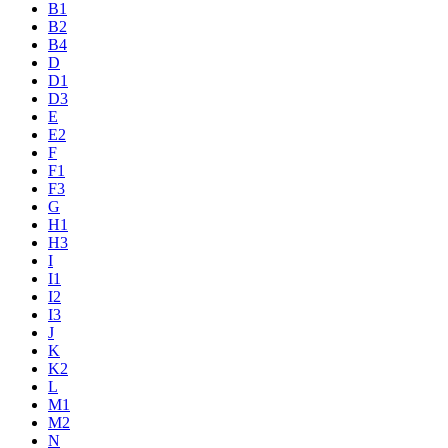
B1
B2
B4
D
D1
D3
E
E2
F
F1
F3
G
H1
H3
I
I1
I2
I3
J
K
K2
L
M1
M2
N