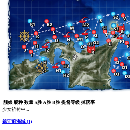
舰娘
舰种
数量
S胜
A胜
B胜
提督等级
掉落率
少女祈祷中...
鎮守府海域 (1)