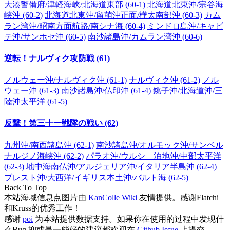
大湊警備府/津軽海峡/北海道東部 (60-1)
北海道北東沖/宗谷海
峡沖 (60-2)
北海道北東沖/留萌沖正面/樺太南部沖 (60-3)
カム
ラン湾沖/昭南方面航路/南シナ海 (60-4)
ミンドロ島沖/キャビ
テ沖/サンホセ沖 (60-5)
南沙諸島沖/カムラン湾沖 (60-6)
逆転！ナルヴィク攻防戦 (61)
ノルウェー沖/ナルヴィク沖 (61-1)
ナルヴィク沖 (61-2)
ノル
ウェー沖 (61-3)
南沙諸島沖/仏印沖 (61-4)
銚子沖/北海道沖/三
陸沖太平洋 (61-5)
反撃！第三十一戦隊の戦い (62)
九州沖/南西諸島沖 (62-1)
南沙諸島沖/オルモック沖/サンベル
ナルジノ海峡沖 (62-2)
パラオ沖/ウルシ―泊地沖/中部太平洋
(62-3)
地中海南仏沖/アルジェリア沖/イタリア半島沖 (62-4)
ブレスト沖/大西洋/イギリス本土沖/バルト海 (62-5)
Back To Top
本站海域信息点图片由
KanColle Wiki
友情提供。感谢Flatchi
和Kruss的优秀工作！
感谢
poi
为本站提供数据支持。如果你在使用的过程中发现什
么Bug 抑或是一些好的建议都欢迎在
Github Issue
上提交。