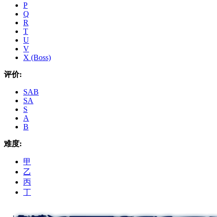
P
Q
R
T
U
V
X (Boss)
评价:
SAB
SA
S
A
B
难度:
甲
乙
丙
丁