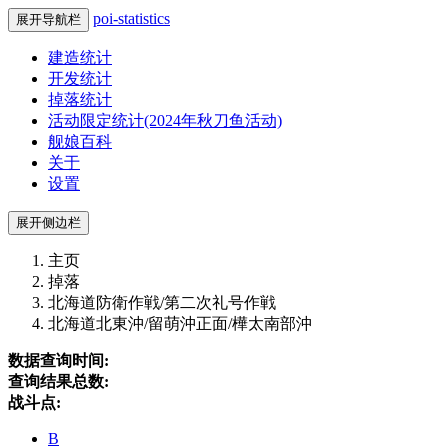
poi-statistics
展开导航栏
建造统计
开发统计
掉落统计
活动限定统计(2024年秋刀鱼活动)
舰娘百科
关于
设置
展开侧边栏
主页
掉落
北海道防衛作戦/第二次礼号作戦
北海道北東沖/留萌沖正面/樺太南部沖
数据查询时间:
查询结果总数:
战斗点:
B