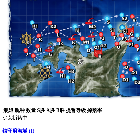
舰娘
舰种
数量
S胜
A胜
B胜
提督等级
掉落率
少女祈祷中...
鎮守府海域 (1)