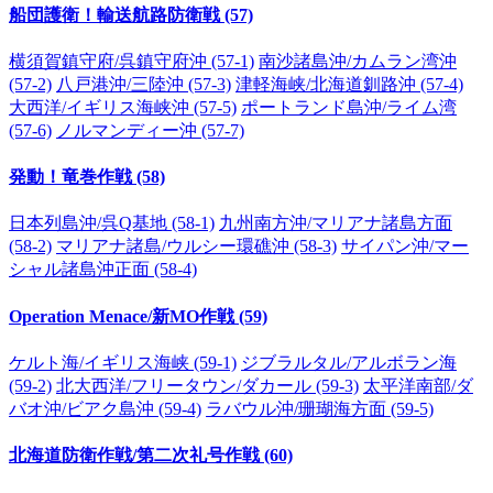
船団護衛！輸送航路防衛戦 (57)
横須賀鎮守府/呉鎮守府沖 (57-1)
南沙諸島沖/カムラン湾沖
(57-2)
八戸港沖/三陸沖 (57-3)
津軽海峡/北海道釧路沖 (57-4)
大西洋/イギリス海峡沖 (57-5)
ポートランド島沖/ライム湾
(57-6)
ノルマンディー沖 (57-7)
発動！竜巻作戦 (58)
日本列島沖/呉Q基地 (58-1)
九州南方沖/マリアナ諸島方面
(58-2)
マリアナ諸島/ウルシー環礁沖 (58-3)
サイパン沖/マー
シャル諸島沖正面 (58-4)
Operation Menace/新MO作戦 (59)
ケルト海/イギリス海峡 (59-1)
ジブラルタル/アルボラン海
(59-2)
北大西洋/フリータウン/ダカール (59-3)
太平洋南部/ダ
バオ沖/ビアク島沖 (59-4)
ラバウル沖/珊瑚海方面 (59-5)
北海道防衛作戦/第二次礼号作戦 (60)