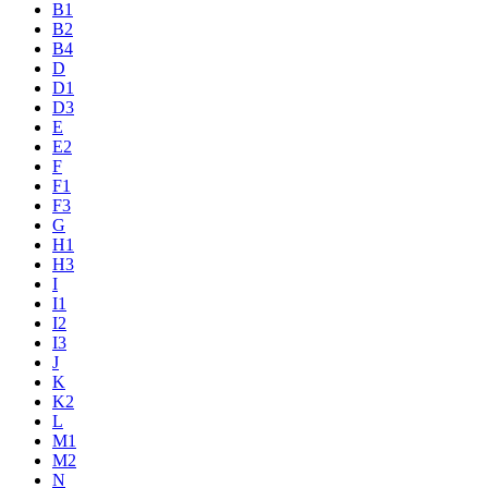
B1
B2
B4
D
D1
D3
E
E2
F
F1
F3
G
H1
H3
I
I1
I2
I3
J
K
K2
L
M1
M2
N