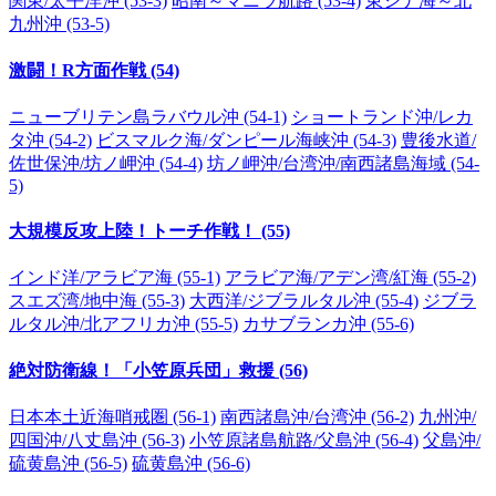
関東/太平洋沖 (53-3)
昭南～マニラ航路 (53-4)
東シナ海～北
九州沖 (53-5)
激闘！R方面作戦 (54)
ニューブリテン島ラバウル沖 (54-1)
ショートランド沖/レカ
タ沖 (54-2)
ビスマルク海/ダンピール海峡沖 (54-3)
豊後水道/
佐世保沖/坊ノ岬沖 (54-4)
坊ノ岬沖/台湾沖/南西諸島海域 (54-
5)
大規模反攻上陸！トーチ作戦！ (55)
インド洋/アラビア海 (55-1)
アラビア海/アデン湾/紅海 (55-2)
スエズ湾/地中海 (55-3)
大西洋/ジブラルタル沖 (55-4)
ジブラ
ルタル沖/北アフリカ沖 (55-5)
カサブランカ沖 (55-6)
絶対防衛線！「小笠原兵団」救援 (56)
日本本土近海哨戒圏 (56-1)
南西諸島沖/台湾沖 (56-2)
九州沖/
四国沖/八丈島沖 (56-3)
小笠原諸島航路/父島沖 (56-4)
父島沖/
硫黄島沖 (56-5)
硫黄島沖 (56-6)