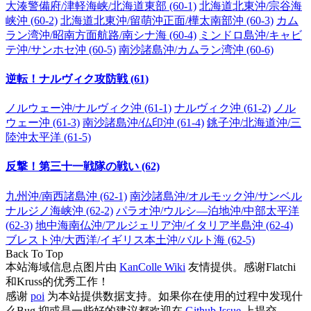
大湊警備府/津軽海峡/北海道東部 (60-1)
北海道北東沖/宗谷海
峡沖 (60-2)
北海道北東沖/留萌沖正面/樺太南部沖 (60-3)
カム
ラン湾沖/昭南方面航路/南シナ海 (60-4)
ミンドロ島沖/キャビ
テ沖/サンホセ沖 (60-5)
南沙諸島沖/カムラン湾沖 (60-6)
逆転！ナルヴィク攻防戦 (61)
ノルウェー沖/ナルヴィク沖 (61-1)
ナルヴィク沖 (61-2)
ノル
ウェー沖 (61-3)
南沙諸島沖/仏印沖 (61-4)
銚子沖/北海道沖/三
陸沖太平洋 (61-5)
反撃！第三十一戦隊の戦い (62)
九州沖/南西諸島沖 (62-1)
南沙諸島沖/オルモック沖/サンベル
ナルジノ海峡沖 (62-2)
パラオ沖/ウルシ―泊地沖/中部太平洋
(62-3)
地中海南仏沖/アルジェリア沖/イタリア半島沖 (62-4)
ブレスト沖/大西洋/イギリス本土沖/バルト海 (62-5)
Back To Top
本站海域信息点图片由
KanColle Wiki
友情提供。感谢Flatchi
和Kruss的优秀工作！
感谢
poi
为本站提供数据支持。如果你在使用的过程中发现什
么Bug 抑或是一些好的建议都欢迎在
Github Issue
上提交。