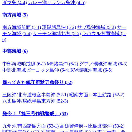
ダマ島 (4-4)
カレー洋リランカ島沖 (4-5)
南方海域 (5)
南方海域前面 (5-1)
珊瑚諸島沖 (5-2)
サブ島沖海域 (5-3)
サー
モン海域 (5-4)
サーモン海域北方 (5-5)
ラバウル方面海域 (5-
6)
中部海域 (6)
中部海域哨戒線 (6-1)
MS諸島沖 (6-2)
グアノ環礁沖海域 (6-3)
中部北海域ピーコック島沖 (6-4)
KW環礁沖海域 (6-5)
帰ってきた鎮守府秋刀魚祭り (52)
三陸沖/北海道根室半島沖 (52-1)
昭南方面～本土航路 (52-2)
八丈島沖/房総半島東方沖 (52-3)
発令！「捷三号作戦警戒」 (53)
九州沖/南西諸島方面 (53-1)
高雄警備府～比島北部沖 (53-2)