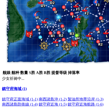
舰娘
舰种
数量
S胜
A胜
B胜
提督等级
掉落率
少女祈祷中...
鎮守府海域 (1)
鎮守府正面海域 (1-1)
南西諸島沖 (1-2)
製油所地帯沿岸 (1-3)
南西諸島防衛線 (1-4)
鎮守府近海 (1-5)
鎮守府近海航路 (1-6)