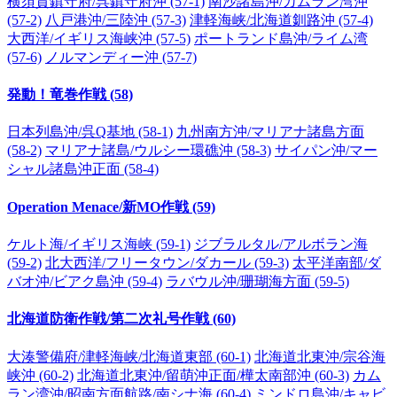
横須賀鎮守府/呉鎮守府沖 (57-1)
南沙諸島沖/カムラン湾沖
(57-2)
八戸港沖/三陸沖 (57-3)
津軽海峡/北海道釧路沖 (57-4)
大西洋/イギリス海峡沖 (57-5)
ポートランド島沖/ライム湾
(57-6)
ノルマンディー沖 (57-7)
発動！竜巻作戦 (58)
日本列島沖/呉Q基地 (58-1)
九州南方沖/マリアナ諸島方面
(58-2)
マリアナ諸島/ウルシー環礁沖 (58-3)
サイパン沖/マー
シャル諸島沖正面 (58-4)
Operation Menace/新MO作戦 (59)
ケルト海/イギリス海峡 (59-1)
ジブラルタル/アルボラン海
(59-2)
北大西洋/フリータウン/ダカール (59-3)
太平洋南部/ダ
バオ沖/ビアク島沖 (59-4)
ラバウル沖/珊瑚海方面 (59-5)
北海道防衛作戦/第二次礼号作戦 (60)
大湊警備府/津軽海峡/北海道東部 (60-1)
北海道北東沖/宗谷海
峡沖 (60-2)
北海道北東沖/留萌沖正面/樺太南部沖 (60-3)
カム
ラン湾沖/昭南方面航路/南シナ海 (60-4)
ミンドロ島沖/キャビ