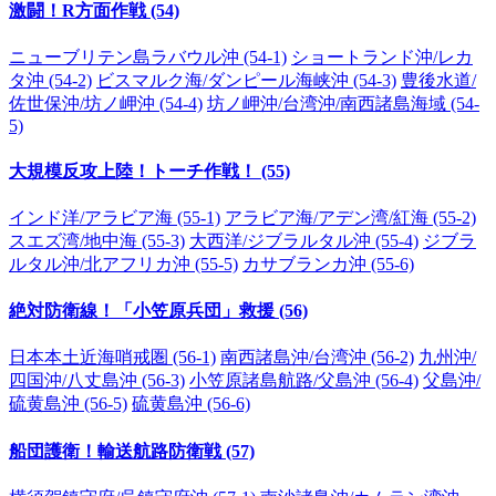
激闘！R方面作戦 (54)
ニューブリテン島ラバウル沖 (54-1)
ショートランド沖/レカ
タ沖 (54-2)
ビスマルク海/ダンピール海峡沖 (54-3)
豊後水道/
佐世保沖/坊ノ岬沖 (54-4)
坊ノ岬沖/台湾沖/南西諸島海域 (54-
5)
大規模反攻上陸！トーチ作戦！ (55)
インド洋/アラビア海 (55-1)
アラビア海/アデン湾/紅海 (55-2)
スエズ湾/地中海 (55-3)
大西洋/ジブラルタル沖 (55-4)
ジブラ
ルタル沖/北アフリカ沖 (55-5)
カサブランカ沖 (55-6)
絶対防衛線！「小笠原兵団」救援 (56)
日本本土近海哨戒圏 (56-1)
南西諸島沖/台湾沖 (56-2)
九州沖/
四国沖/八丈島沖 (56-3)
小笠原諸島航路/父島沖 (56-4)
父島沖/
硫黄島沖 (56-5)
硫黄島沖 (56-6)
船団護衛！輸送航路防衛戦 (57)