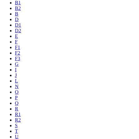
B1
B2
B
D
D1
D2
E
F
F1
F2
F3
G
I
J
L
N
O
P
Q
R
R1
R2
S
T
U