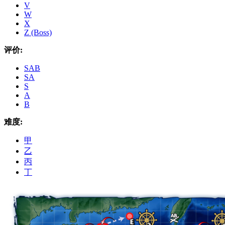
V
W
X
Z (Boss)
评价:
SAB
SA
S
A
B
难度:
甲
乙
丙
丁