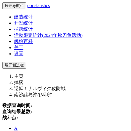
poi-statistics
展开导航栏
建造统计
开发统计
掉落统计
活动限定统计(2024年秋刀鱼活动)
舰娘百科
关于
设置
展开侧边栏
主页
掉落
逆転！ナルヴィク攻防戦
南沙諸島沖/仏印沖
数据查询时间:
查询结果总数:
战斗点:
A