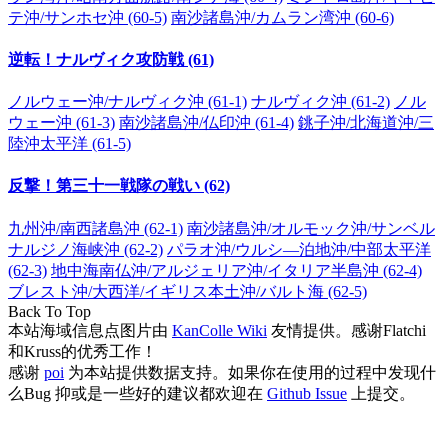
テ沖/サンホセ沖 (60-5)
南沙諸島沖/カムラン湾沖 (60-6)
逆転！ナルヴィク攻防戦 (61)
ノルウェー沖/ナルヴィク沖 (61-1)
ナルヴィク沖 (61-2)
ノル
ウェー沖 (61-3)
南沙諸島沖/仏印沖 (61-4)
銚子沖/北海道沖/三
陸沖太平洋 (61-5)
反撃！第三十一戦隊の戦い (62)
九州沖/南西諸島沖 (62-1)
南沙諸島沖/オルモック沖/サンベル
ナルジノ海峡沖 (62-2)
パラオ沖/ウルシ―泊地沖/中部太平洋
(62-3)
地中海南仏沖/アルジェリア沖/イタリア半島沖 (62-4)
ブレスト沖/大西洋/イギリス本土沖/バルト海 (62-5)
Back To Top
本站海域信息点图片由
KanColle Wiki
友情提供。感谢Flatchi
和Kruss的优秀工作！
感谢
poi
为本站提供数据支持。如果你在使用的过程中发现什
么Bug 抑或是一些好的建议都欢迎在
Github Issue
上提交。