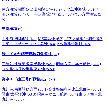
南方海域前面 (5-1)
珊瑚諸島沖 (5-2)
サブ島沖海域 (5-3)
サー
モン海域 (5-4)
サーモン海域北方 (5-5)
ラバウル方面海域 (5-
6)
中部海域 (6)
中部海域哨戒線 (6-1)
MS諸島沖 (6-2)
グアノ環礁沖海域 (6-3)
中部北海域ピーコック島沖 (6-4)
KW環礁沖海域 (6-5)
帰ってきた鎮守府秋刀魚祭り (52)
三陸沖/北海道根室半島沖 (52-1)
昭南方面～本土航路 (52-2)
八丈島沖/房総半島東方沖 (52-3)
発令！「捷三号作戦警戒」 (53)
九州沖/南西諸島方面 (53-1)
高雄警備府～比島北部沖 (53-2)
関東/太平洋沖 (53-3)
昭南～マニラ航路 (53-4)
東シナ海～北
九州沖 (53-5)