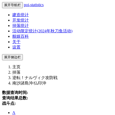
poi-statistics
展开导航栏
建造统计
开发统计
掉落统计
活动限定统计(2024年秋刀鱼活动)
舰娘百科
关于
设置
展开侧边栏
主页
掉落
逆転！ナルヴィク攻防戦
南沙諸島沖/仏印沖
数据查询时间:
查询结果总数:
战斗点:
A