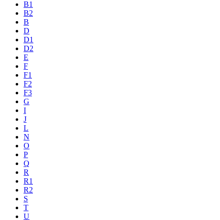
B1
B2
B
D
D1
D2
E
F
F1
F2
F3
G
I
J
L
N
O
P
Q
R
R1
R2
S
T
U