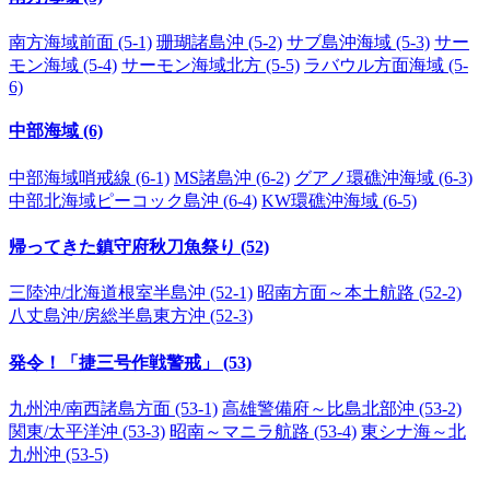
南方海域前面 (5-1)
珊瑚諸島沖 (5-2)
サブ島沖海域 (5-3)
サー
モン海域 (5-4)
サーモン海域北方 (5-5)
ラバウル方面海域 (5-
6)
中部海域 (6)
中部海域哨戒線 (6-1)
MS諸島沖 (6-2)
グアノ環礁沖海域 (6-3)
中部北海域ピーコック島沖 (6-4)
KW環礁沖海域 (6-5)
帰ってきた鎮守府秋刀魚祭り (52)
三陸沖/北海道根室半島沖 (52-1)
昭南方面～本土航路 (52-2)
八丈島沖/房総半島東方沖 (52-3)
発令！「捷三号作戦警戒」 (53)
九州沖/南西諸島方面 (53-1)
高雄警備府～比島北部沖 (53-2)
関東/太平洋沖 (53-3)
昭南～マニラ航路 (53-4)
東シナ海～北
九州沖 (53-5)