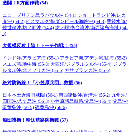
激闘！R方面作戦 (54)
ニューブリテン島ラバウル沖 (54-1)
ショートランド沖/レカ
タ沖 (54-2)
ビスマルク海/ダンピール海峡沖 (54-3)
豊後水道/
佐世保沖/坊ノ岬沖 (54-4)
坊ノ岬沖/台湾沖/南西諸島海域 (54-
5)
大規模反攻上陸！トーチ作戦！ (55)
インド洋/アラビア海 (55-1)
アラビア海/アデン湾/紅海 (55-2)
スエズ湾/地中海 (55-3)
大西洋/ジブラルタル沖 (55-4)
ジブラ
ルタル沖/北アフリカ沖 (55-5)
カサブランカ沖 (55-6)
絶対防衛線！「小笠原兵団」救援 (56)
日本本土近海哨戒圏 (56-1)
南西諸島沖/台湾沖 (56-2)
九州沖/
四国沖/八丈島沖 (56-3)
小笠原諸島航路/父島沖 (56-4)
父島沖/
硫黄島沖 (56-5)
硫黄島沖 (56-6)
船団護衛！輸送航路防衛戦 (57)