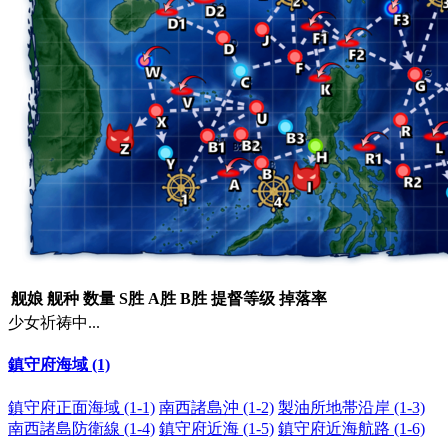
舰娘
舰种
数量
S胜
A胜
B胜
提督等级
掉落率
少女祈祷中...
鎮守府海域 (1)
鎮守府正面海域 (1-1)
南西諸島沖 (1-2)
製油所地帯沿岸 (1-3)
南西諸島防衛線 (1-4)
鎮守府近海 (1-5)
鎮守府近海航路 (1-6)