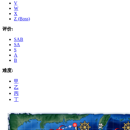
V
W
X
Z (Boss)
评价:
SAB
SA
S
A
B
难度:
甲
乙
丙
丁