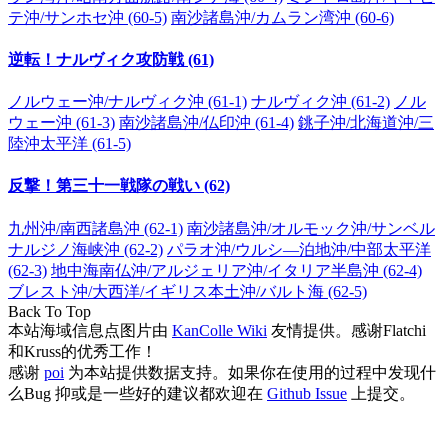
テ沖/サンホセ沖 (60-5)
南沙諸島沖/カムラン湾沖 (60-6)
逆転！ナルヴィク攻防戦 (61)
ノルウェー沖/ナルヴィク沖 (61-1)
ナルヴィク沖 (61-2)
ノル
ウェー沖 (61-3)
南沙諸島沖/仏印沖 (61-4)
銚子沖/北海道沖/三
陸沖太平洋 (61-5)
反撃！第三十一戦隊の戦い (62)
九州沖/南西諸島沖 (62-1)
南沙諸島沖/オルモック沖/サンベル
ナルジノ海峡沖 (62-2)
パラオ沖/ウルシ―泊地沖/中部太平洋
(62-3)
地中海南仏沖/アルジェリア沖/イタリア半島沖 (62-4)
ブレスト沖/大西洋/イギリス本土沖/バルト海 (62-5)
Back To Top
本站海域信息点图片由
KanColle Wiki
友情提供。感谢Flatchi
和Kruss的优秀工作！
感谢
poi
为本站提供数据支持。如果你在使用的过程中发现什
么Bug 抑或是一些好的建议都欢迎在
Github Issue
上提交。