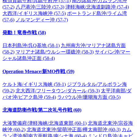
横須賀鎮守府/呉鎮守府沖 (57-1)
南沙諸島沖/カムラン湾沖
(57-2)
八戸港沖/三陸沖 (57-3)
津軽海峡/北海道釧路沖 (57-4)
大西洋/イギリス海峡沖 (57-5)
ポートランド島沖/ライム湾
(57-6)
ノルマンディー沖 (57-7)
発動！竜巻作戦 (58)
日本列島沖/呉Q基地 (58-1)
九州南方沖/マリアナ諸島方面
(58-2)
マリアナ諸島/ウルシー環礁沖 (58-3)
サイパン沖/マー
シャル諸島沖正面 (58-4)
Operation Menace/新MO作戦 (59)
ケルト海/イギリス海峡 (59-1)
ジブラルタル/アルボラン海
(59-2)
北大西洋/フリータウン/ダカール (59-3)
太平洋南部/ダ
バオ沖/ビアク島沖 (59-4)
ラバウル沖/珊瑚海方面 (59-5)
北海道防衛作戦/第二次礼号作戦 (60)
大湊警備府/津軽海峡/北海道東部 (60-1)
北海道北東沖/宗谷海
峡沖 (60-2)
北海道北東沖/留萌沖正面/樺太南部沖 (60-3)
カム
ラン湾沖/昭南方面航路/南シナ海 (60-4)
ミンドロ島沖/キャビ