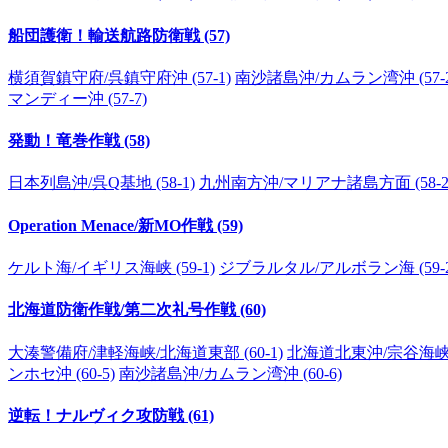
船団護衛！輸送航路防衛戦 (57)
横須賀鎮守府/呉鎮守府沖 (57-1)
南沙諸島沖/カムラン湾沖 (57-2
マンディー沖 (57-7)
発動！竜巻作戦 (58)
日本列島沖/呉Q基地 (58-1)
九州南方沖/マリアナ諸島方面 (58-2
Operation Menace/新MO作戦 (59)
ケルト海/イギリス海峡 (59-1)
ジブラルタル/アルボラン海 (59-2
北海道防衛作戦/第二次礼号作戦 (60)
大湊警備府/津軽海峡/北海道東部 (60-1)
北海道北東沖/宗谷海峡沖 
ンホセ沖 (60-5)
南沙諸島沖/カムラン湾沖 (60-6)
逆転！ナルヴィク攻防戦 (61)