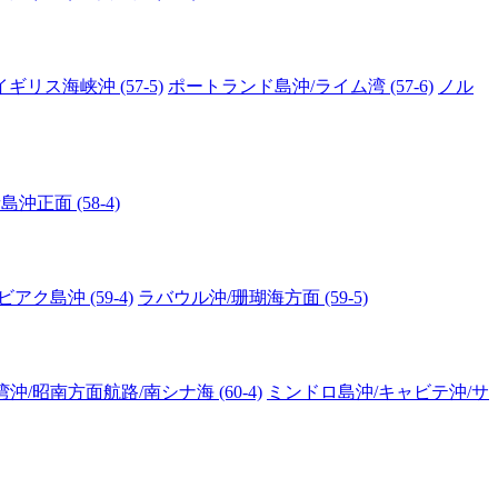
ギリス海峡沖 (57-5)
ポートランド島沖/ライム湾 (57-6)
ノル
正面 (58-4)
アク島沖 (59-4)
ラバウル沖/珊瑚海方面 (59-5)
沖/昭南方面航路/南シナ海 (60-4)
ミンドロ島沖/キャビテ沖/サ