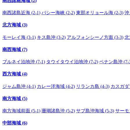
南西諸島海域 (2)
南西諸島近海 (2-1)
バシー海峡 (2-2)
東部オリョール海 (2-3)
沖
北方海域 (3)
モーレイ海 (3-1)
キス島沖 (3-2)
アルフォンシーノ方面 (3-3)
北
南西海域 (7)
ブルネイ泊地沖 (7-1)
タウイタウイ泊地沖 (7-2)
ペナン島沖 (7-3
西方海域 (4)
ジャム島沖 (4-1)
カレー洋海域 (4-2)
リランカ島 (4-3)
カスガダマ島
南方海域 (5)
南方海域前面 (5-1)
珊瑚諸島沖 (5-2)
サブ島沖海域 (5-3)
サーモン
中部海域 (6)