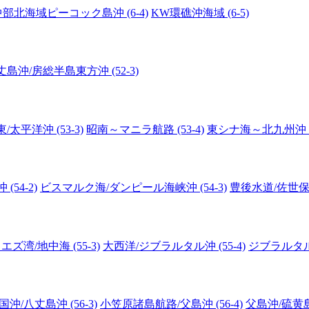
中部北海域ピーコック島沖 (6-4)
KW環礁沖海域 (6-5)
丈島沖/房総半島東方沖 (52-3)
/太平洋沖 (53-3)
昭南～マニラ航路 (53-4)
東シナ海～北九州沖 (5
54-2)
ビスマルク海/ダンピール海峡沖 (54-3)
豊後水道/佐世保沖
エズ湾/地中海 (55-3)
大西洋/ジブラルタル沖 (55-4)
ジブラルタル沖
沖/八丈島沖 (56-3)
小笠原諸島航路/父島沖 (56-4)
父島沖/硫黄島沖