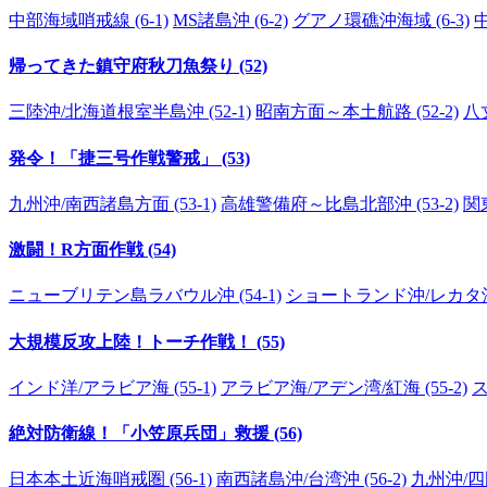
中部海域哨戒線 (6-1)
MS諸島沖 (6-2)
グアノ環礁沖海域 (6-3)
帰ってきた鎮守府秋刀魚祭り (52)
三陸沖/北海道根室半島沖 (52-1)
昭南方面～本土航路 (52-2)
八
発令！「捷三号作戦警戒」 (53)
九州沖/南西諸島方面 (53-1)
高雄警備府～比島北部沖 (53-2)
関東
激闘！R方面作戦 (54)
ニューブリテン島ラバウル沖 (54-1)
ショートランド沖/レカタ沖 (
大規模反攻上陸！トーチ作戦！ (55)
インド洋/アラビア海 (55-1)
アラビア海/アデン湾/紅海 (55-2)
ス
絶対防衛線！「小笠原兵団」救援 (56)
日本本土近海哨戒圏 (56-1)
南西諸島沖/台湾沖 (56-2)
九州沖/四国