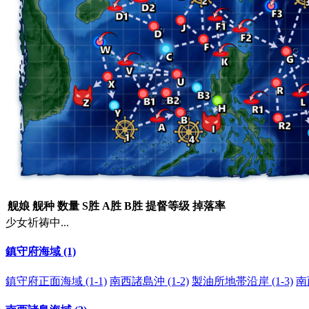
舰娘
舰种
数量
S胜
A胜
B胜
提督等级
掉落率
少女祈祷中...
鎮守府海域 (1)
鎮守府正面海域 (1-1)
南西諸島沖 (1-2)
製油所地帯沿岸 (1-3)
南