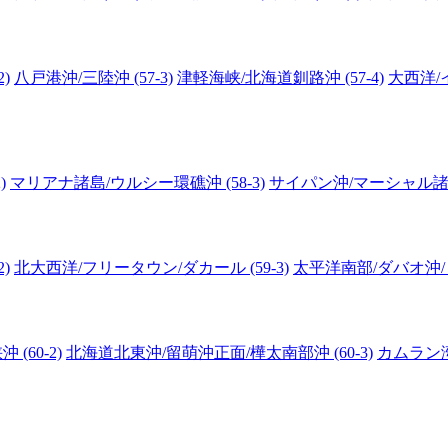
)
八戸港沖/三陸沖 (57-3)
津軽海峡/北海道釧路沖 (57-4)
大西洋/イ
)
マリアナ諸島/ウルシー環礁沖 (58-3)
サイパン沖/マーシャル諸島沖
)
北大西洋/フリータウン/ダカール (59-3)
太平洋南部/ダバオ沖/ビ
(60-2)
北海道北東沖/留萌沖正面/樺太南部沖 (60-3)
カムラン湾