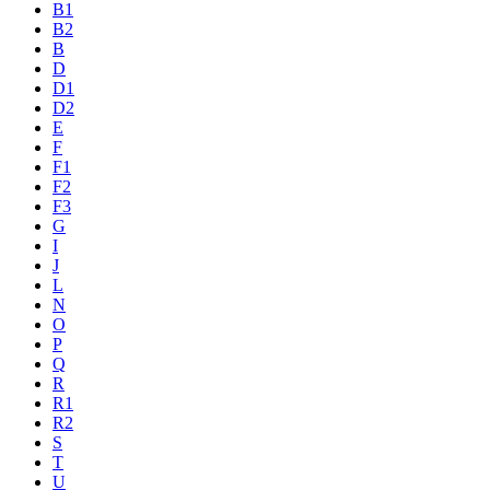
B1
B2
B
D
D1
D2
E
F
F1
F2
F3
G
I
J
L
N
O
P
Q
R
R1
R2
S
T
U