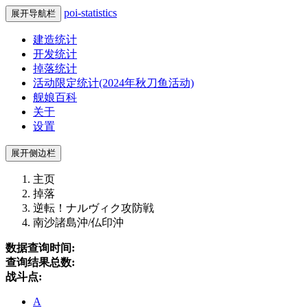
poi-statistics
展开导航栏
建造统计
开发统计
掉落统计
活动限定统计(2024年秋刀鱼活动)
舰娘百科
关于
设置
展开侧边栏
主页
掉落
逆転！ナルヴィク攻防戦
南沙諸島沖/仏印沖
数据查询时间:
查询结果总数:
战斗点:
A