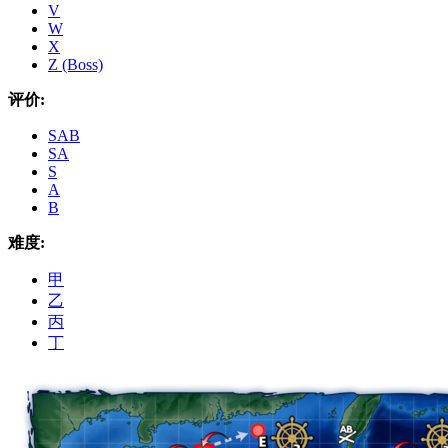
V
W
X
Z (Boss)
评价:
SAB
SA
S
A
B
难度:
甲
乙
丙
丁