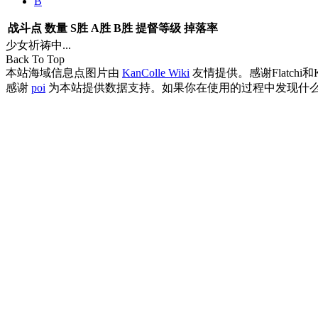
B
战斗点
数量
S胜
A胜
B胜
提督等级
掉落率
少女祈祷中...
Back To Top
本站海域信息点图片由
KanColle Wiki
友情提供。感谢Flatchi和
感谢
poi
为本站提供数据支持。如果你在使用的过程中发现什么B