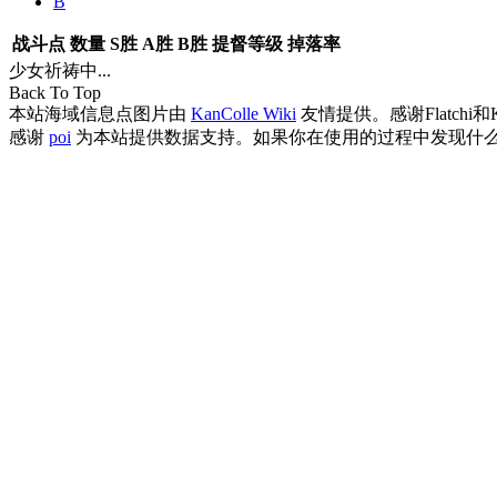
B
战斗点
数量
S胜
A胜
B胜
提督等级
掉落率
少女祈祷中...
Back To Top
本站海域信息点图片由
KanColle Wiki
友情提供。感谢Flatchi和
感谢
poi
为本站提供数据支持。如果你在使用的过程中发现什么B