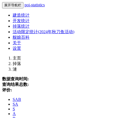
poi-statistics
展开导航栏
建造统计
开发统计
掉落统计
活动限定统计(2024年秋刀鱼活动)
舰娘百科
关于
设置
主页
掉落
漣
数据查询时间:
查询结果总数:
评价:
SAB
SA
S
A