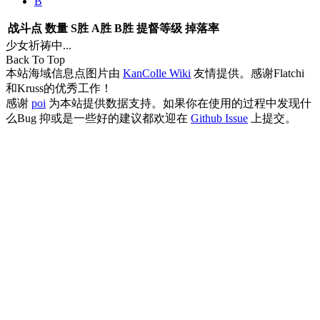
B
战斗点
数量
S胜
A胜
B胜
提督等级
掉落率
少女祈祷中...
Back To Top
本站海域信息点图片由
KanColle Wiki
友情提供。感谢Flatchi
和Kruss的优秀工作！
感谢
poi
为本站提供数据支持。如果你在使用的过程中发现什
么Bug 抑或是一些好的建议都欢迎在
Github Issue
上提交。