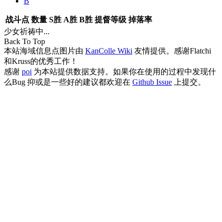
B
战斗点
数量
S胜
A胜
B胜
提督等级
掉落率
少女祈祷中...
Back To Top
本站海域信息点图片由
KanColle Wiki
友情提供。感谢Flatchi
和Kruss的优秀工作！
感谢
poi
为本站提供数据支持。如果你在使用的过程中发现什
么Bug 抑或是一些好的建议都欢迎在
Github Issue
上提交。