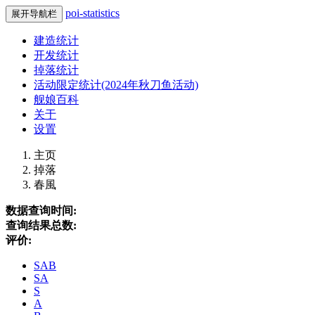
poi-statistics
展开导航栏
建造统计
开发统计
掉落统计
活动限定统计(2024年秋刀鱼活动)
舰娘百科
关于
设置
主页
掉落
春風
数据查询时间:
查询结果总数:
评价:
SAB
SA
S
A