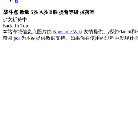
B
战斗点
数量
S胜
A胜
B胜
提督等级
掉落率
少女祈祷中...
Back To Top
本站海域信息点图片由
KanColle Wiki
友情提供。感谢Flatchi和
感谢
poi
为本站提供数据支持。如果你在使用的过程中发现什么B