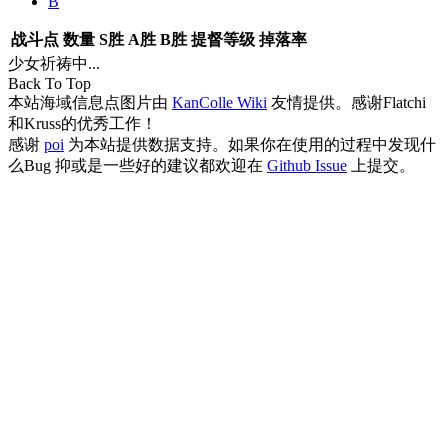
B
战斗点
数量
S胜
A胜
B胜
提督等级
掉落率
少女祈祷中...
Back To Top
本站海域信息点图片由
KanColle Wiki
友情提供。感谢Flatchi
和Kruss的优秀工作！
感谢
poi
为本站提供数据支持。如果你在使用的过程中发现什
么Bug 抑或是一些好的建议都欢迎在
Github Issue
上提交。