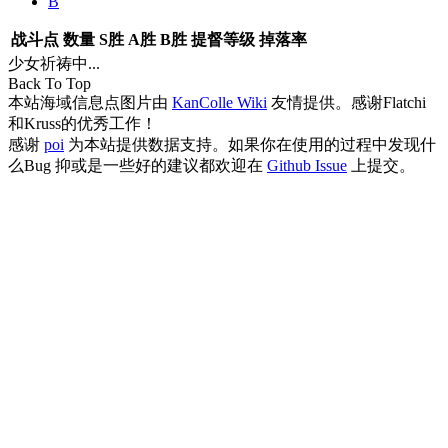
B
战斗点
数量
S胜
A胜
B胜
提督等级
掉落率
少女祈祷中...
Back To Top
本站海域信息点图片由
KanColle Wiki
友情提供。感谢Flatchi
和Kruss的优秀工作！
感谢
poi
为本站提供数据支持。如果你在使用的过程中发现什
么Bug 抑或是一些好的建议都欢迎在
Github Issue
上提交。