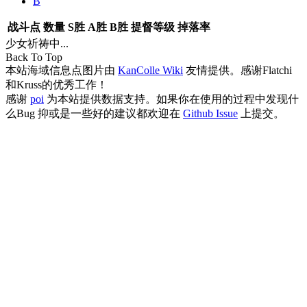
B
战斗点
数量
S胜
A胜
B胜
提督等级
掉落率
少女祈祷中...
Back To Top
本站海域信息点图片由
KanColle Wiki
友情提供。感谢Flatchi
和Kruss的优秀工作！
感谢
poi
为本站提供数据支持。如果你在使用的过程中发现什
么Bug 抑或是一些好的建议都欢迎在
Github Issue
上提交。