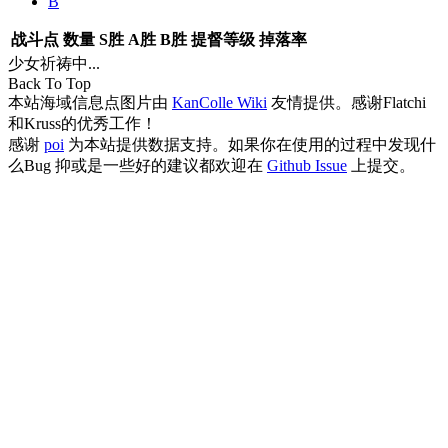
B
战斗点
数量
S胜
A胜
B胜
提督等级
掉落率
少女祈祷中...
Back To Top
本站海域信息点图片由
KanColle Wiki
友情提供。感谢Flatchi
和Kruss的优秀工作！
感谢
poi
为本站提供数据支持。如果你在使用的过程中发现什
么Bug 抑或是一些好的建议都欢迎在
Github Issue
上提交。