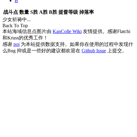
B
战斗点
数量
S胜
A胜
B胜
提督等级
掉落率
少女祈祷中...
Back To Top
本站海域信息点图片由
KanColle Wiki
友情提供。感谢Flatchi
和Kruss的优秀工作！
感谢
poi
为本站提供数据支持。如果你在使用的过程中发现什
么Bug 抑或是一些好的建议都欢迎在
Github Issue
上提交。