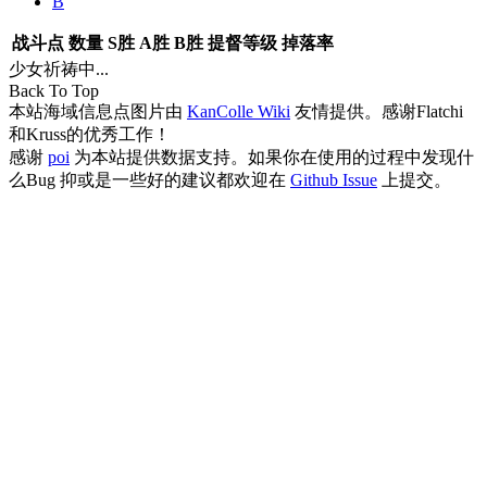
B
战斗点
数量
S胜
A胜
B胜
提督等级
掉落率
少女祈祷中...
Back To Top
本站海域信息点图片由
KanColle Wiki
友情提供。感谢Flatchi
和Kruss的优秀工作！
感谢
poi
为本站提供数据支持。如果你在使用的过程中发现什
么Bug 抑或是一些好的建议都欢迎在
Github Issue
上提交。