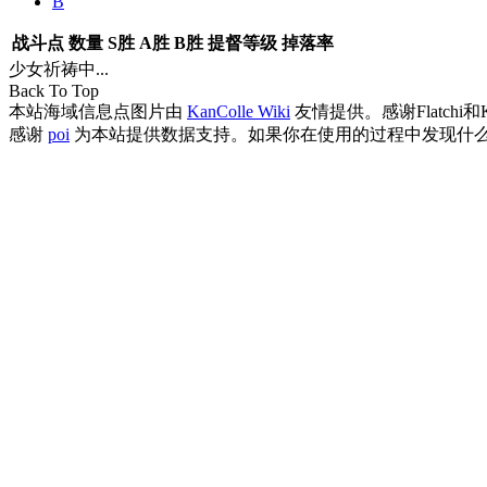
B
战斗点
数量
S胜
A胜
B胜
提督等级
掉落率
少女祈祷中...
Back To Top
本站海域信息点图片由
KanColle Wiki
友情提供。感谢Flatchi和
感谢
poi
为本站提供数据支持。如果你在使用的过程中发现什么B