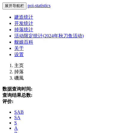
poi-statistics
展开导航栏
建造统计
开发统计
掉落统计
活动限定统计(2024年秋刀鱼活动)
舰娘百科
关于
设置
主页
掉落
磯風
数据查询时间:
查询结果总数:
评价:
SAB
SA
S
A