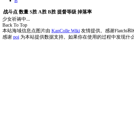
B
战斗点
数量
S胜
A胜
B胜
提督等级
掉落率
少女祈祷中...
Back To Top
本站海域信息点图片由
KanColle Wiki
友情提供。感谢Flatchi和
感谢
poi
为本站提供数据支持。如果你在使用的过程中发现什么B