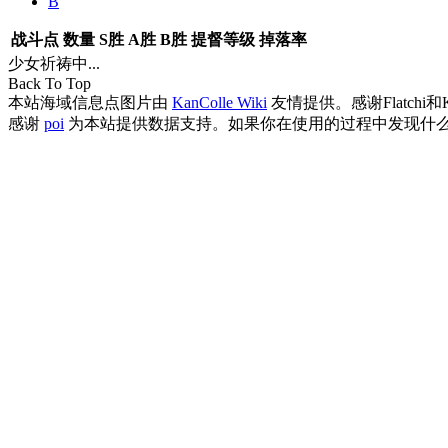
B
战斗点
数量
S胜
A胜
B胜
提督等级
掉落率
少女祈祷中...
Back To Top
本站海域信息点图片由
KanColle Wiki
友情提供。感谢Flatchi和
感谢
poi
为本站提供数据支持。如果你在使用的过程中发现什么B