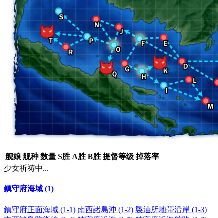
舰娘
舰种
数量
S胜
A胜
B胜
提督等级
掉落率
少女祈祷中...
鎮守府海域 (1)
鎮守府正面海域 (1-1)
南西諸島沖 (1-2)
製油所地帯沿岸 (1-3)