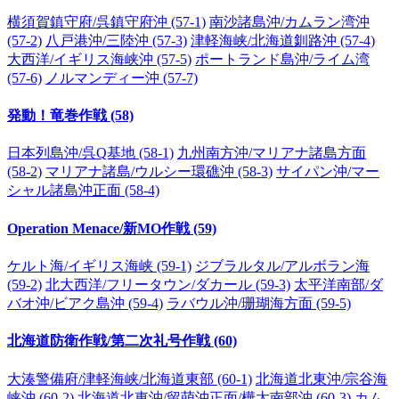
横須賀鎮守府/呉鎮守府沖 (57-1)
南沙諸島沖/カムラン湾沖
(57-2)
八戸港沖/三陸沖 (57-3)
津軽海峡/北海道釧路沖 (57-4)
大西洋/イギリス海峡沖 (57-5)
ポートランド島沖/ライム湾
(57-6)
ノルマンディー沖 (57-7)
発動！竜巻作戦 (58)
日本列島沖/呉Q基地 (58-1)
九州南方沖/マリアナ諸島方面
(58-2)
マリアナ諸島/ウルシー環礁沖 (58-3)
サイパン沖/マー
シャル諸島沖正面 (58-4)
Operation Menace/新MO作戦 (59)
ケルト海/イギリス海峡 (59-1)
ジブラルタル/アルボラン海
(59-2)
北大西洋/フリータウン/ダカール (59-3)
太平洋南部/ダ
バオ沖/ビアク島沖 (59-4)
ラバウル沖/珊瑚海方面 (59-5)
北海道防衛作戦/第二次礼号作戦 (60)
大湊警備府/津軽海峡/北海道東部 (60-1)
北海道北東沖/宗谷海
峡沖 (60-2)
北海道北東沖/留萌沖正面/樺太南部沖 (60-3)
カム