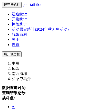
poi-statistics
展开导航栏
建造统计
开发统计
掉落统计
活动限定统计(2024年秋刀鱼活动)
舰娘百科
关于
设置
展开侧边栏
主页
掉落
南西海域
ジャワ島沖
数据查询时间:
查询结果总数:
战斗点:
A