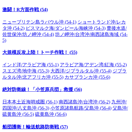
激闘！R方面作戦 (54)
ニューブリテン島ラバウル沖 (54-1)
ショートランド沖/レカ
タ沖 (54-2)
ビスマルク海/ダンピール海峡沖 (54-3)
豊後水道/
佐世保沖/坊ノ岬沖 (54-4)
坊ノ岬沖/台湾沖/南西諸島海域 (54-
5)
大規模反攻上陸！トーチ作戦！ (55)
インド洋/アラビア海 (55-1)
アラビア海/アデン湾/紅海 (55-2)
スエズ湾/地中海 (55-3)
大西洋/ジブラルタル沖 (55-4)
ジブラ
ルタル沖/北アフリカ沖 (55-5)
カサブランカ沖 (55-6)
絶対防衛線！「小笠原兵団」救援 (56)
日本本土近海哨戒圏 (56-1)
南西諸島沖/台湾沖 (56-2)
九州沖/
四国沖/八丈島沖 (56-3)
小笠原諸島航路/父島沖 (56-4)
父島沖/
硫黄島沖 (56-5)
硫黄島沖 (56-6)
船団護衛！輸送航路防衛戦 (57)