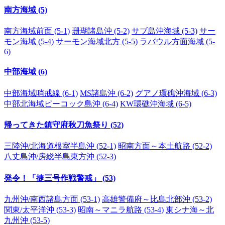
南方海域 (5)
南方海域前面 (5-1)
珊瑚諸島沖 (5-2)
サブ島沖海域 (5-3)
サー
モン海域 (5-4)
サーモン海域北方 (5-5)
ラバウル方面海域 (5-
6)
中部海域 (6)
中部海域哨戒線 (6-1)
MS諸島沖 (6-2)
グアノ環礁沖海域 (6-3)
中部北海域ピーコック島沖 (6-4)
KW環礁沖海域 (6-5)
帰ってきた鎮守府秋刀魚祭り (52)
三陸沖/北海道根室半島沖 (52-1)
昭南方面～本土航路 (52-2)
八丈島沖/房総半島東方沖 (52-3)
発令！「捷三号作戦警戒」 (53)
九州沖/南西諸島方面 (53-1)
高雄警備府～比島北部沖 (53-2)
関東/太平洋沖 (53-3)
昭南～マニラ航路 (53-4)
東シナ海～北
九州沖 (53-5)