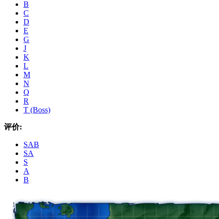
B
C
D
E
G
J
K
L
M
N
Q
R
T (Boss)
评价:
SAB
SA
S
A
B