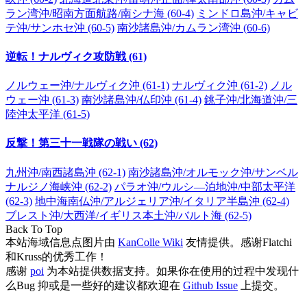
ラン湾沖/昭南方面航路/南シナ海 (60-4)
ミンドロ島沖/キャビ
テ沖/サンホセ沖 (60-5)
南沙諸島沖/カムラン湾沖 (60-6)
逆転！ナルヴィク攻防戦 (61)
ノルウェー沖/ナルヴィク沖 (61-1)
ナルヴィク沖 (61-2)
ノル
ウェー沖 (61-3)
南沙諸島沖/仏印沖 (61-4)
銚子沖/北海道沖/三
陸沖太平洋 (61-5)
反撃！第三十一戦隊の戦い (62)
九州沖/南西諸島沖 (62-1)
南沙諸島沖/オルモック沖/サンベル
ナルジノ海峡沖 (62-2)
パラオ沖/ウルシ―泊地沖/中部太平洋
(62-3)
地中海南仏沖/アルジェリア沖/イタリア半島沖 (62-4)
ブレスト沖/大西洋/イギリス本土沖/バルト海 (62-5)
Back To Top
本站海域信息点图片由
KanColle Wiki
友情提供。感谢Flatchi
和Kruss的优秀工作！
感谢
poi
为本站提供数据支持。如果你在使用的过程中发现什
么Bug 抑或是一些好的建议都欢迎在
Github Issue
上提交。