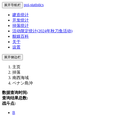
poi-statistics
展开导航栏
建造统计
开发统计
掉落统计
活动限定统计(2024年秋刀鱼活动)
舰娘百科
关于
设置
展开侧边栏
主页
掉落
南西海域
ペナン島沖
数据查询时间:
查询结果总数:
战斗点:
B