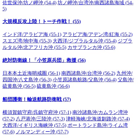
佐世保沖/坊ノ岬沖 (54-4)
坊ノ岬沖/台湾沖/南西諸島海域 (54-
5)
大規模反攻上陸！トーチ作戦！ (55)
インド洋/アラビア海 (55-1)
アラビア海/アデン湾/紅海 (55-2)
スエズ湾/地中海 (55-3)
大西洋/ジブラルタル沖 (55-4)
ジブラ
ルタル沖/北アフリカ沖 (55-5)
カサブランカ沖 (55-6)
絶対防衛線！「小笠原兵団」救援 (56)
日本本土近海哨戒圏 (56-1)
南西諸島沖/台湾沖 (56-2)
九州沖/
四国沖/八丈島沖 (56-3)
小笠原諸島航路/父島沖 (56-4)
父島沖/
硫黄島沖 (56-5)
硫黄島沖 (56-6)
船団護衛！輸送航路防衛戦 (57)
横須賀鎮守府/呉鎮守府沖 (57-1)
南沙諸島沖/カムラン湾沖
(57-2)
八戸港沖/三陸沖 (57-3)
津軽海峡/北海道釧路沖 (57-4)
大西洋/イギリス海峡沖 (57-5)
ポートランド島沖/ライム湾
(57-6)
ノルマンディー沖 (57-7)