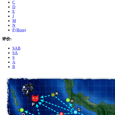
C
D
E
J
M
N
P (Boss)
评价:
SAB
SA
S
A
B