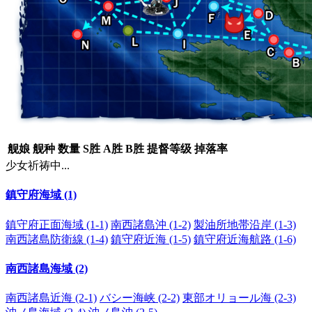
舰娘
舰种
数量
S胜
A胜
B胜
提督等级
掉落率
少女祈祷中...
鎮守府海域 (1)
鎮守府正面海域 (1-1)
南西諸島沖 (1-2)
製油所地帯沿岸 (1-3)
南西諸島防衛線 (1-4)
鎮守府近海 (1-5)
鎮守府近海航路 (1-6)
南西諸島海域 (2)
南西諸島近海 (2-1)
バシー海峡 (2-2)
東部オリョール海 (2-3)