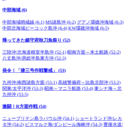
中部海域 (6)
中部海域哨戒線 (6-1)
MS諸島沖 (6-2)
グアノ環礁沖海域 (6-3)
中部北海域ピーコック島沖 (6-4)
KW環礁沖海域 (6-5)
帰ってきた鎮守府秋刀魚祭り (52)
三陸沖/北海道根室半島沖 (52-1)
昭南方面～本土航路 (52-2)
八丈島沖/房総半島東方沖 (52-3)
発令！「捷三号作戦警戒」 (53)
九州沖/南西諸島方面 (53-1)
高雄警備府～比島北部沖 (53-2)
関東/太平洋沖 (53-3)
昭南～マニラ航路 (53-4)
東シナ海～北
九州沖 (53-5)
激闘！R方面作戦 (54)
ニューブリテン島ラバウル沖 (54-1)
ショートランド沖/レカ
タ沖 (54-2)
ビスマルク海/ダンピール海峡沖 (54-3)
豊後水道/