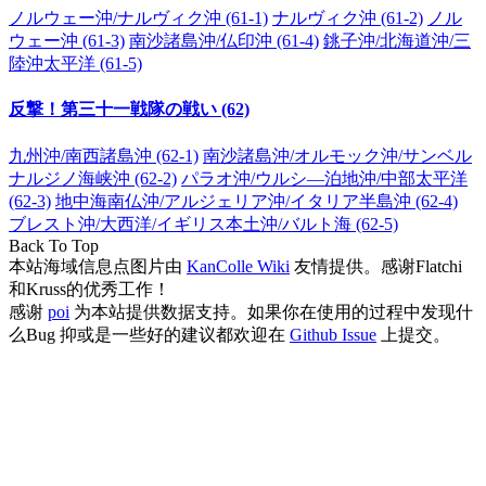
ノルウェー沖/ナルヴィク沖 (61-1)
ナルヴィク沖 (61-2)
ノル
ウェー沖 (61-3)
南沙諸島沖/仏印沖 (61-4)
銚子沖/北海道沖/三
陸沖太平洋 (61-5)
反撃！第三十一戦隊の戦い (62)
九州沖/南西諸島沖 (62-1)
南沙諸島沖/オルモック沖/サンベル
ナルジノ海峡沖 (62-2)
パラオ沖/ウルシ―泊地沖/中部太平洋
(62-3)
地中海南仏沖/アルジェリア沖/イタリア半島沖 (62-4)
ブレスト沖/大西洋/イギリス本土沖/バルト海 (62-5)
Back To Top
本站海域信息点图片由
KanColle Wiki
友情提供。感谢Flatchi
和Kruss的优秀工作！
感谢
poi
为本站提供数据支持。如果你在使用的过程中发现什
么Bug 抑或是一些好的建议都欢迎在
Github Issue
上提交。