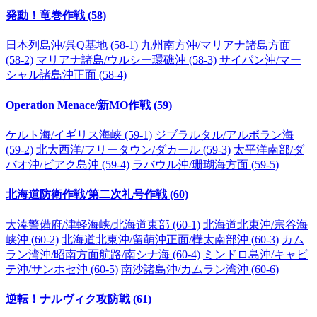
発動！竜巻作戦 (58)
日本列島沖/呉Q基地 (58-1)
九州南方沖/マリアナ諸島方面
(58-2)
マリアナ諸島/ウルシー環礁沖 (58-3)
サイパン沖/マー
シャル諸島沖正面 (58-4)
Operation Menace/新MO作戦 (59)
ケルト海/イギリス海峡 (59-1)
ジブラルタル/アルボラン海
(59-2)
北大西洋/フリータウン/ダカール (59-3)
太平洋南部/ダ
バオ沖/ビアク島沖 (59-4)
ラバウル沖/珊瑚海方面 (59-5)
北海道防衛作戦/第二次礼号作戦 (60)
大湊警備府/津軽海峡/北海道東部 (60-1)
北海道北東沖/宗谷海
峡沖 (60-2)
北海道北東沖/留萌沖正面/樺太南部沖 (60-3)
カム
ラン湾沖/昭南方面航路/南シナ海 (60-4)
ミンドロ島沖/キャビ
テ沖/サンホセ沖 (60-5)
南沙諸島沖/カムラン湾沖 (60-6)
逆転！ナルヴィク攻防戦 (61)