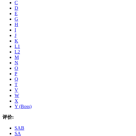
C
D
E
G
H
I
J
K
L1
L2
M
N
O
P
Q
T
V
W
X
Y (Boss)
评价:
SAB
SA