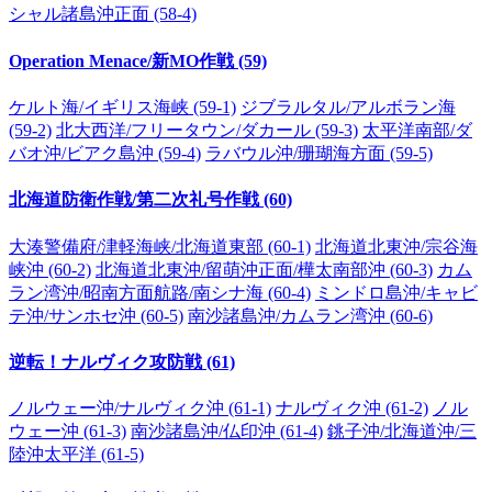
シャル諸島沖正面 (58-4)
Operation Menace/新MO作戦 (59)
ケルト海/イギリス海峡 (59-1)
ジブラルタル/アルボラン海
(59-2)
北大西洋/フリータウン/ダカール (59-3)
太平洋南部/ダ
バオ沖/ビアク島沖 (59-4)
ラバウル沖/珊瑚海方面 (59-5)
北海道防衛作戦/第二次礼号作戦 (60)
大湊警備府/津軽海峡/北海道東部 (60-1)
北海道北東沖/宗谷海
峡沖 (60-2)
北海道北東沖/留萌沖正面/樺太南部沖 (60-3)
カム
ラン湾沖/昭南方面航路/南シナ海 (60-4)
ミンドロ島沖/キャビ
テ沖/サンホセ沖 (60-5)
南沙諸島沖/カムラン湾沖 (60-6)
逆転！ナルヴィク攻防戦 (61)
ノルウェー沖/ナルヴィク沖 (61-1)
ナルヴィク沖 (61-2)
ノル
ウェー沖 (61-3)
南沙諸島沖/仏印沖 (61-4)
銚子沖/北海道沖/三
陸沖太平洋 (61-5)