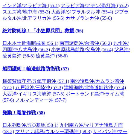
インド洋/アラビア海 (55-1)
アラビア海/アデン湾/紅海 (55-2)
スエズ湾/地中海 (55-3)
大西洋/ジブラルタル沖 (55-4)
ジブラ
ルタル沖/北アフリカ沖 (55-5)
カサブランカ沖 (55-6)
絶対防衛線！「小笠原兵団」救援 (56)
日本本土近海哨戒圏 (56-1)
南西諸島沖/台湾沖 (56-2)
九州沖/
四国沖/八丈島沖 (56-3)
小笠原諸島航路/父島沖 (56-4)
父島沖/
硫黄島沖 (56-5)
硫黄島沖 (56-6)
船団護衛！輸送航路防衛戦 (57)
横須賀鎮守府/呉鎮守府沖 (57-1)
南沙諸島沖/カムラン湾沖
(57-2)
八戸港沖/三陸沖 (57-3)
津軽海峡/北海道釧路沖 (57-4)
大西洋/イギリス海峡沖 (57-5)
ポートランド島沖/ライム湾
(57-6)
ノルマンディー沖 (57-7)
発動！竜巻作戦 (58)
日本列島沖/呉Q基地 (58-1)
九州南方沖/マリアナ諸島方面
(58-2)
マリアナ諸島/ウルシー環礁沖 (58-3)
サイパン沖/マー