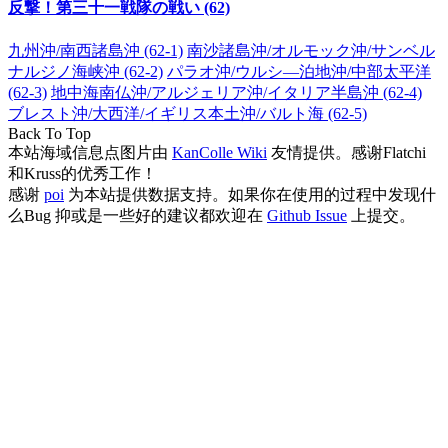
反撃！第三十一戦隊の戦い (62)
九州沖/南西諸島沖 (62-1)
南沙諸島沖/オルモック沖/サンベル
ナルジノ海峡沖 (62-2)
パラオ沖/ウルシ―泊地沖/中部太平洋
(62-3)
地中海南仏沖/アルジェリア沖/イタリア半島沖 (62-4)
ブレスト沖/大西洋/イギリス本土沖/バルト海 (62-5)
Back To Top
本站海域信息点图片由
KanColle Wiki
友情提供。感谢Flatchi
和Kruss的优秀工作！
感谢
poi
为本站提供数据支持。如果你在使用的过程中发现什
么Bug 抑或是一些好的建议都欢迎在
Github Issue
上提交。