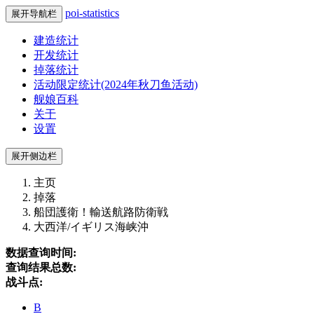
poi-statistics
展开导航栏
建造统计
开发统计
掉落统计
活动限定统计(2024年秋刀鱼活动)
舰娘百科
关于
设置
展开侧边栏
主页
掉落
船団護衛！輸送航路防衛戦
大西洋/イギリス海峡沖
数据查询时间:
查询结果总数:
战斗点:
B