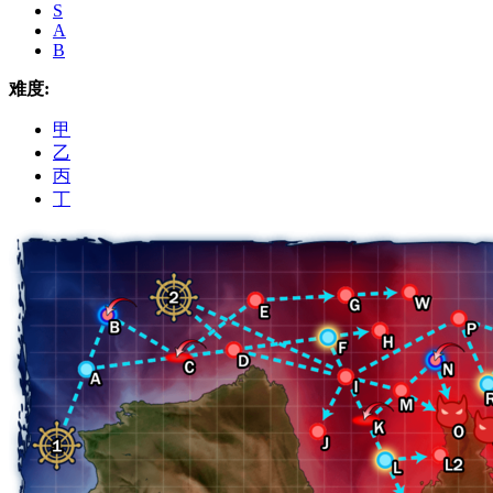
S
A
B
难度:
甲
乙
丙
丁