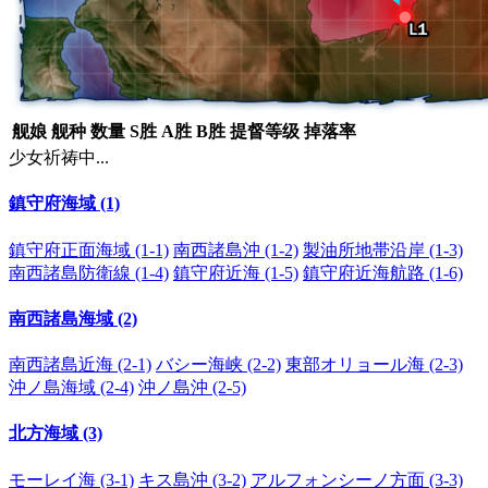
舰娘
舰种
数量
S胜
A胜
B胜
提督等级
掉落率
少女祈祷中...
鎮守府海域 (1)
鎮守府正面海域 (1-1)
南西諸島沖 (1-2)
製油所地帯沿岸 (1-3)
南西諸島防衛線 (1-4)
鎮守府近海 (1-5)
鎮守府近海航路 (1-6)
南西諸島海域 (2)
南西諸島近海 (2-1)
バシー海峡 (2-2)
東部オリョール海 (2-3)
沖ノ島海域 (2-4)
沖ノ島沖 (2-5)
北方海域 (3)
モーレイ海 (3-1)
キス島沖 (3-2)
アルフォンシーノ方面 (3-3)