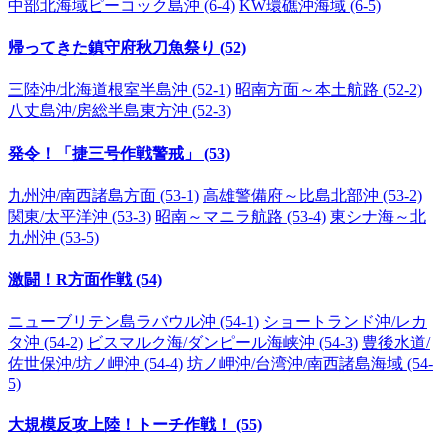
中部北海域ピーコック島沖 (6-4)
KW環礁沖海域 (6-5)
帰ってきた鎮守府秋刀魚祭り (52)
三陸沖/北海道根室半島沖 (52-1)
昭南方面～本土航路 (52-2)
八丈島沖/房総半島東方沖 (52-3)
発令！「捷三号作戦警戒」 (53)
九州沖/南西諸島方面 (53-1)
高雄警備府～比島北部沖 (53-2)
関東/太平洋沖 (53-3)
昭南～マニラ航路 (53-4)
東シナ海～北
九州沖 (53-5)
激闘！R方面作戦 (54)
ニューブリテン島ラバウル沖 (54-1)
ショートランド沖/レカ
タ沖 (54-2)
ビスマルク海/ダンピール海峡沖 (54-3)
豊後水道/
佐世保沖/坊ノ岬沖 (54-4)
坊ノ岬沖/台湾沖/南西諸島海域 (54-
5)
大規模反攻上陸！トーチ作戦！ (55)