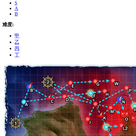
S
A
B
难度:
甲
乙
丙
丁