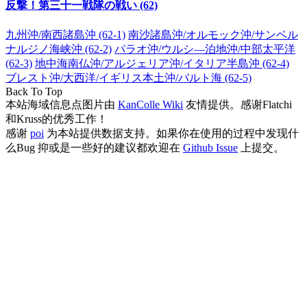
反撃！第三十一戦隊の戦い (62)
九州沖/南西諸島沖 (62-1)
南沙諸島沖/オルモック沖/サンベル
ナルジノ海峡沖 (62-2)
パラオ沖/ウルシ―泊地沖/中部太平洋
(62-3)
地中海南仏沖/アルジェリア沖/イタリア半島沖 (62-4)
ブレスト沖/大西洋/イギリス本土沖/バルト海 (62-5)
Back To Top
本站海域信息点图片由
KanColle Wiki
友情提供。感谢Flatchi
和Kruss的优秀工作！
感谢
poi
为本站提供数据支持。如果你在使用的过程中发现什
么Bug 抑或是一些好的建议都欢迎在
Github Issue
上提交。