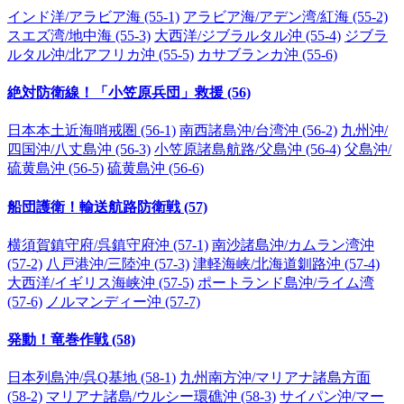
インド洋/アラビア海 (55-1)
アラビア海/アデン湾/紅海 (55-2)
スエズ湾/地中海 (55-3)
大西洋/ジブラルタル沖 (55-4)
ジブラ
ルタル沖/北アフリカ沖 (55-5)
カサブランカ沖 (55-6)
絶対防衛線！「小笠原兵団」救援 (56)
日本本土近海哨戒圏 (56-1)
南西諸島沖/台湾沖 (56-2)
九州沖/
四国沖/八丈島沖 (56-3)
小笠原諸島航路/父島沖 (56-4)
父島沖/
硫黄島沖 (56-5)
硫黄島沖 (56-6)
船団護衛！輸送航路防衛戦 (57)
横須賀鎮守府/呉鎮守府沖 (57-1)
南沙諸島沖/カムラン湾沖
(57-2)
八戸港沖/三陸沖 (57-3)
津軽海峡/北海道釧路沖 (57-4)
大西洋/イギリス海峡沖 (57-5)
ポートランド島沖/ライム湾
(57-6)
ノルマンディー沖 (57-7)
発動！竜巻作戦 (58)
日本列島沖/呉Q基地 (58-1)
九州南方沖/マリアナ諸島方面
(58-2)
マリアナ諸島/ウルシー環礁沖 (58-3)
サイパン沖/マー