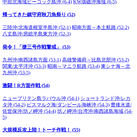
中部北海域ピーコック島沖 (6-4)
KW環礁沖海域 (6-5)
帰ってきた鎮守府秋刀魚祭り (52)
三陸沖/北海道根室半島沖 (52-1)
昭南方面～本土航路 (52-2)
八丈島沖/房総半島東方沖 (52-3)
発令！「捷三号作戦警戒」 (53)
九州沖/南西諸島方面 (53-1)
高雄警備府～比島北部沖 (53-2)
関東/太平洋沖 (53-3)
昭南～マニラ航路 (53-4)
東シナ海～北
九州沖 (53-5)
激闘！R方面作戦 (54)
ニューブリテン島ラバウル沖 (54-1)
ショートランド沖/レカ
タ沖 (54-2)
ビスマルク海/ダンピール海峡沖 (54-3)
豊後水道/
佐世保沖/坊ノ岬沖 (54-4)
坊ノ岬沖/台湾沖/南西諸島海域 (54-
5)
大規模反攻上陸！トーチ作戦！ (55)