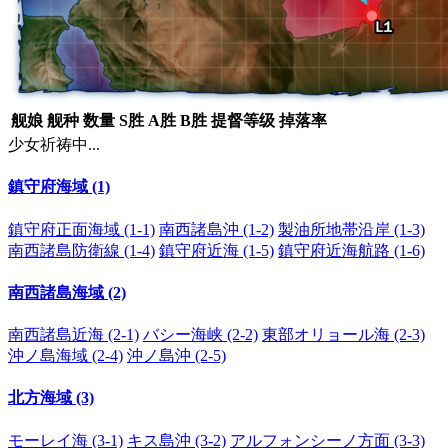
舰娘
舰种
数量
S胜
A胜
B胜
提督等级
掉落率
少女祈祷中...
鎮守府海域 (1)
鎮守府正面海域 (1-1)
南西諸島沖 (1-2)
製油所地帯沿岸 (1-3)
南西諸島防衛線 (1-4)
鎮守府近海 (1-5)
鎮守府近海航路 (1-6)
南西諸島海域 (2)
南西諸島近海 (2-1)
バシー海峡 (2-2)
東部オリョール海 (2-3)
沖ノ島海域 (2-4)
沖ノ島沖 (2-5)
北方海域 (3)
モーレイ海 (3-1)
キス島沖 (3-2)
アルフォンシーノ方面 (3-3)