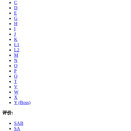
C
D
E
G
H
I
J
K
L1
L2
M
N
O
P
Q
T
V
W
X
Y (Boss)
评价:
SAB
SA