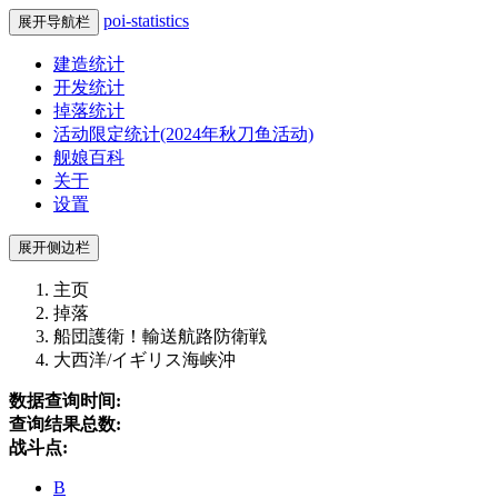
poi-statistics
展开导航栏
建造统计
开发统计
掉落统计
活动限定统计(2024年秋刀鱼活动)
舰娘百科
关于
设置
展开侧边栏
主页
掉落
船団護衛！輸送航路防衛戦
大西洋/イギリス海峡沖
数据查询时间:
查询结果总数:
战斗点:
B