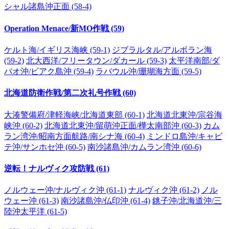
シャル諸島沖正面 (58-4)
Operation Menace/新MO作戦 (59)
ケルト海/イギリス海峡 (59-1)
ジブラルタル/アルボラン海
(59-2)
北大西洋/フリータウン/ダカール (59-3)
太平洋南部/ダ
バオ沖/ビアク島沖 (59-4)
ラバウル沖/珊瑚海方面 (59-5)
北海道防衛作戦/第二次礼号作戦 (60)
大湊警備府/津軽海峡/北海道東部 (60-1)
北海道北東沖/宗谷海
峡沖 (60-2)
北海道北東沖/留萌沖正面/樺太南部沖 (60-3)
カム
ラン湾沖/昭南方面航路/南シナ海 (60-4)
ミンドロ島沖/キャビ
テ沖/サンホセ沖 (60-5)
南沙諸島沖/カムラン湾沖 (60-6)
逆転！ナルヴィク攻防戦 (61)
ノルウェー沖/ナルヴィク沖 (61-1)
ナルヴィク沖 (61-2)
ノル
ウェー沖 (61-3)
南沙諸島沖/仏印沖 (61-4)
銚子沖/北海道沖/三
陸沖太平洋 (61-5)