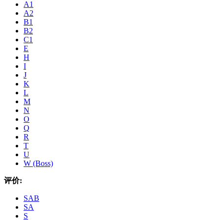
A1
A2
B1
B2
C1
E
H
I
J
K
L
M
N
O
Q
R
T
U
W (Boss)
评价:
SAB
SA
S