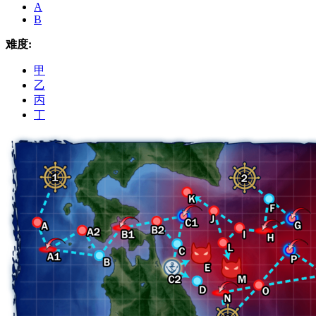
A
B
难度:
甲
乙
丙
丁