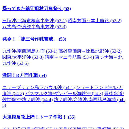
帰ってきた鎮守府秋刀魚祭り (52)
三陸沖/北海道根室半島沖 (52-1)
昭南方面～本土航路 (52-2)
八丈島沖/房総半島東方沖 (52-3)
発令！「捷三号作戦警戒」 (53)
九州沖/南西諸島方面 (53-1)
高雄警備府～比島北部沖 (53-2)
関東/太平洋沖 (53-3)
昭南～マニラ航路 (53-4)
東シナ海～北
九州沖 (53-5)
激闘！R方面作戦 (54)
ニューブリテン島ラバウル沖 (54-1)
ショートランド沖/レカ
タ沖 (54-2)
ビスマルク海/ダンピール海峡沖 (54-3)
豊後水道/
佐世保沖/坊ノ岬沖 (54-4)
坊ノ岬沖/台湾沖/南西諸島海域 (54-
5)
大規模反攻上陸！トーチ作戦！ (55)