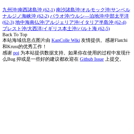
九州沖/南西諸島沖 (62-1)
南沙諸島沖/オルモック沖/サンベル
ナルジノ海峡沖 (62-2)
パラオ沖/ウルシ―泊地沖/中部太平洋
(62-3)
地中海南仏沖/アルジェリア沖/イタリア半島沖 (62-4)
ブレスト沖/大西洋/イギリス本土沖/バルト海 (62-5)
Back To Top
本站海域信息点图片由
KanColle Wiki
友情提供。感谢Flatchi
和Kruss的优秀工作！
感谢
poi
为本站提供数据支持。如果你在使用的过程中发现什
么Bug 抑或是一些好的建议都欢迎在
Github Issue
上提交。