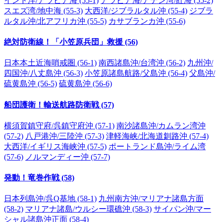
インド洋/アラビア海 (55-1)
アラビア海/アデン湾/紅海 (55-2)
スエズ湾/地中海 (55-3)
大西洋/ジブラルタル沖 (55-4)
ジブラ
ルタル沖/北アフリカ沖 (55-5)
カサブランカ沖 (55-6)
絶対防衛線！「小笠原兵団」救援 (56)
日本本土近海哨戒圏 (56-1)
南西諸島沖/台湾沖 (56-2)
九州沖/
四国沖/八丈島沖 (56-3)
小笠原諸島航路/父島沖 (56-4)
父島沖/
硫黄島沖 (56-5)
硫黄島沖 (56-6)
船団護衛！輸送航路防衛戦 (57)
横須賀鎮守府/呉鎮守府沖 (57-1)
南沙諸島沖/カムラン湾沖
(57-2)
八戸港沖/三陸沖 (57-3)
津軽海峡/北海道釧路沖 (57-4)
大西洋/イギリス海峡沖 (57-5)
ポートランド島沖/ライム湾
(57-6)
ノルマンディー沖 (57-7)
発動！竜巻作戦 (58)
日本列島沖/呉Q基地 (58-1)
九州南方沖/マリアナ諸島方面
(58-2)
マリアナ諸島/ウルシー環礁沖 (58-3)
サイパン沖/マー
シャル諸島沖正面 (58-4)