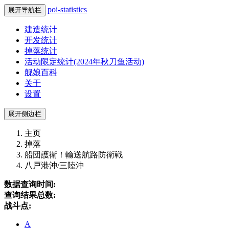
poi-statistics
展开导航栏
建造统计
开发统计
掉落统计
活动限定统计(2024年秋刀鱼活动)
舰娘百科
关于
设置
展开侧边栏
主页
掉落
船団護衛！輸送航路防衛戦
八戸港沖/三陸沖
数据查询时间:
查询结果总数:
战斗点:
A