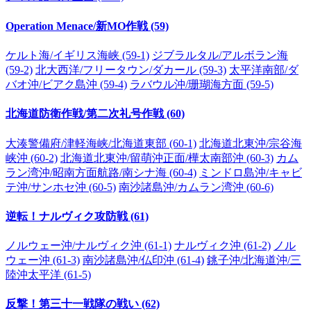
Operation Menace/新MO作戦 (59)
ケルト海/イギリス海峡 (59-1)
ジブラルタル/アルボラン海
(59-2)
北大西洋/フリータウン/ダカール (59-3)
太平洋南部/ダ
バオ沖/ビアク島沖 (59-4)
ラバウル沖/珊瑚海方面 (59-5)
北海道防衛作戦/第二次礼号作戦 (60)
大湊警備府/津軽海峡/北海道東部 (60-1)
北海道北東沖/宗谷海
峡沖 (60-2)
北海道北東沖/留萌沖正面/樺太南部沖 (60-3)
カム
ラン湾沖/昭南方面航路/南シナ海 (60-4)
ミンドロ島沖/キャビ
テ沖/サンホセ沖 (60-5)
南沙諸島沖/カムラン湾沖 (60-6)
逆転！ナルヴィク攻防戦 (61)
ノルウェー沖/ナルヴィク沖 (61-1)
ナルヴィク沖 (61-2)
ノル
ウェー沖 (61-3)
南沙諸島沖/仏印沖 (61-4)
銚子沖/北海道沖/三
陸沖太平洋 (61-5)
反撃！第三十一戦隊の戦い (62)