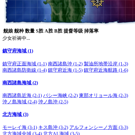
舰娘
舰种
数量
S胜
A胜
B胜
提督等级
掉落率
少女祈祷中...
鎮守府海域 (1)
鎮守府正面海域 (1-1)
南西諸島沖 (1-2)
製油所地帯沿岸 (1-3)
南西諸島防衛線 (1-4)
鎮守府近海 (1-5)
鎮守府近海航路 (1-6)
南西諸島海域 (2)
南西諸島近海 (2-1)
バシー海峡 (2-2)
東部オリョール海 (2-3)
沖ノ島海域 (2-4)
沖ノ島沖 (2-5)
北方海域 (3)
モーレイ海 (3-1)
キス島沖 (3-2)
アルフォンシーノ方面 (3-3)
北方海域全域 (3-4)
北方AL海域 (3-5)