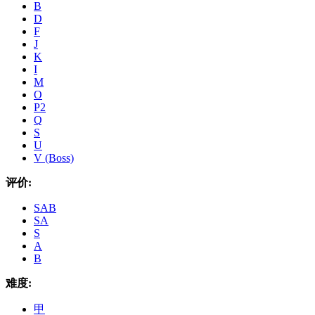
B
D
F
J
K
I
M
O
P2
Q
S
U
V (Boss)
评价:
SAB
SA
S
A
B
难度:
甲