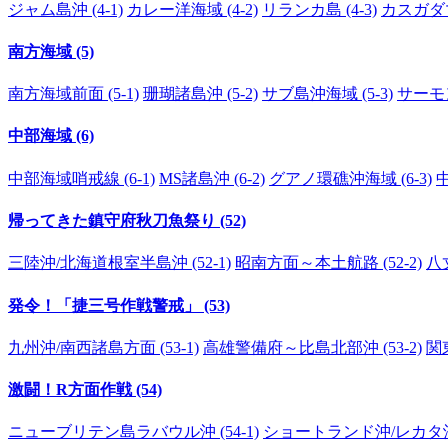
ジャム島沖 (4-1)
カレー洋海域 (4-2)
リランカ島 (4-3)
カスガダマ島
南方海域 (5)
南方海域前面 (5-1)
珊瑚諸島沖 (5-2)
サブ島沖海域 (5-3)
サーモン
中部海域 (6)
中部海域哨戒線 (6-1)
MS諸島沖 (6-2)
グアノ環礁沖海域 (6-3)
帰ってきた鎮守府秋刀魚祭り (52)
三陸沖/北海道根室半島沖 (52-1)
昭南方面～本土航路 (52-2)
八
発令！「捷三号作戦警戒」 (53)
九州沖/南西諸島方面 (53-1)
高雄警備府～比島北部沖 (53-2)
関東
激闘！R方面作戦 (54)
ニューブリテン島ラバウル沖 (54-1)
ショートランド沖/レカタ沖 (