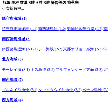
舰娘
舰种
数量
S胜
A胜
B胜
提督等级
掉落率
少女祈祷中...
鎮守府海域 (1)
鎮守府正面海域 (1-1)
南西諸島沖 (1-2)
製油所地帯沿岸 (1-3)
南
南西諸島海域 (2)
南西諸島近海 (2-1)
バシー海峡 (2-2)
東部オリョール海 (2-3)
沖
北方海域 (3)
モーレイ海 (3-1)
キス島沖 (3-2)
アルフォンシーノ方面 (3-3)
北
南西海域 (7)
ブルネイ泊地沖 (7-1)
タウイタウイ泊地沖 (7-2)
ペナン島沖 (7-3
西方海域 (4)