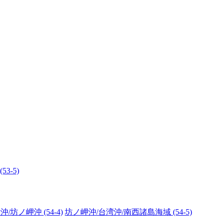
3-5)
/坊ノ岬沖 (54-4)
坊ノ岬沖/台湾沖/南西諸島海域 (54-5)