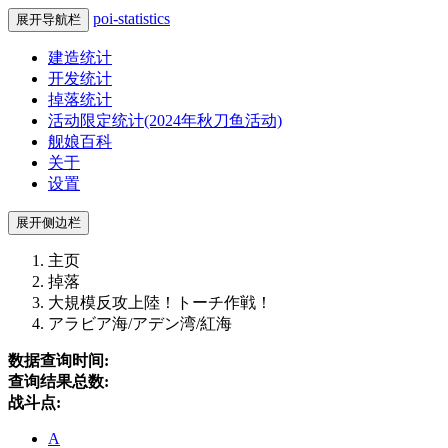
poi-statistics
展开导航栏
建造统计
开发统计
掉落统计
活动限定统计(2024年秋刀鱼活动)
舰娘百科
关于
设置
展开侧边栏
主页
掉落
大規模反攻上陸！トーチ作戦！
アラビア海/アデン湾/紅海
数据查询时间:
查询结果总数:
战斗点:
A