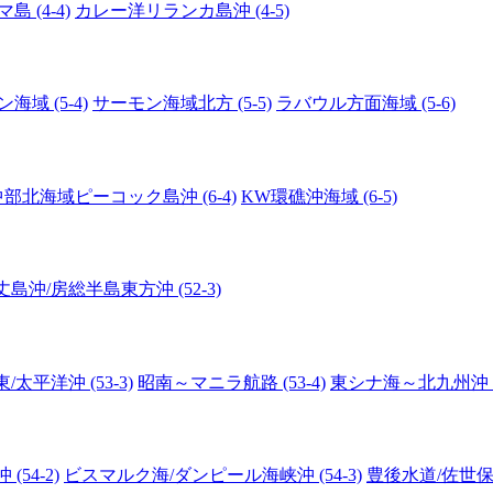
 (4-4)
カレー洋リランカ島沖 (4-5)
海域 (5-4)
サーモン海域北方 (5-5)
ラバウル方面海域 (5-6)
中部北海域ピーコック島沖 (6-4)
KW環礁沖海域 (6-5)
丈島沖/房総半島東方沖 (52-3)
/太平洋沖 (53-3)
昭南～マニラ航路 (53-4)
東シナ海～北九州沖 (5
54-2)
ビスマルク海/ダンピール海峡沖 (54-3)
豊後水道/佐世保沖