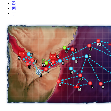
乙
丙
丁