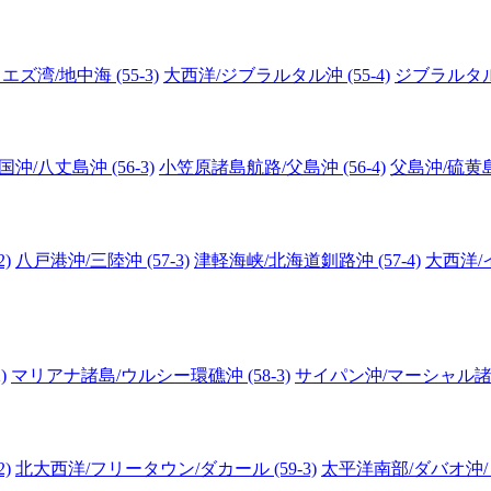
エズ湾/地中海 (55-3)
大西洋/ジブラルタル沖 (55-4)
ジブラルタル沖
沖/八丈島沖 (56-3)
小笠原諸島航路/父島沖 (56-4)
父島沖/硫黄島沖
)
八戸港沖/三陸沖 (57-3)
津軽海峡/北海道釧路沖 (57-4)
大西洋/イ
)
マリアナ諸島/ウルシー環礁沖 (58-3)
サイパン沖/マーシャル諸島沖
)
北大西洋/フリータウン/ダカール (59-3)
太平洋南部/ダバオ沖/ビ