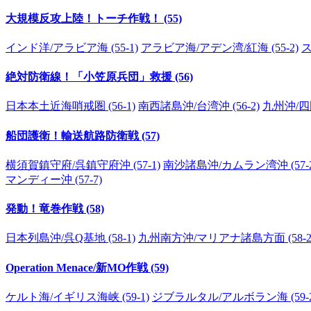
大規模反攻上陸！トーチ作戦！ (55)
インド洋/アラビア海 (55-1)
アラビア海/アデン湾/紅海 (55-2)
ス
絶対防衛線！「小笠原兵団」救援 (56)
日本本土近海哨戒圏 (56-1)
南西諸島沖/台湾沖 (56-2)
九州沖/四国
船団護衛！輸送航路防衛戦 (57)
横須賀鎮守府/呉鎮守府沖 (57-1)
南沙諸島沖/カムラン湾沖 (57-2
マンディー沖 (57-7)
発動！竜巻作戦 (58)
日本列島沖/呉Q基地 (58-1)
九州南方沖/マリアナ諸島方面 (58-2
Operation Menace/新MO作戦 (59)
ケルト海/イギリス海峡 (59-1)
ジブラルタル/アルボラン海 (59-2