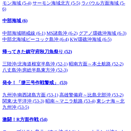
モン海域 (5-4)
サーモン海域北方 (5-5)
ラバウル方面海域 (5-
6)
中部海域 (6)
中部海域哨戒線 (6-1)
MS諸島沖 (6-2)
グアノ環礁沖海域 (6-3)
中部北海域ピーコック島沖 (6-4)
KW環礁沖海域 (6-5)
帰ってきた鎮守府秋刀魚祭り (52)
三陸沖/北海道根室半島沖 (52-1)
昭南方面～本土航路 (52-2)
八丈島沖/房総半島東方沖 (52-3)
発令！「捷三号作戦警戒」 (53)
九州沖/南西諸島方面 (53-1)
高雄警備府～比島北部沖 (53-2)
関東/太平洋沖 (53-3)
昭南～マニラ航路 (53-4)
東シナ海～北
九州沖 (53-5)
激闘！R方面作戦 (54)