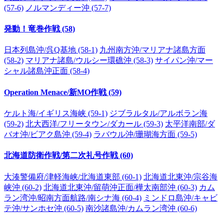
(57-6)
ノルマンディー沖 (57-7)
発動！竜巻作戦 (58)
日本列島沖/呉Q基地 (58-1)
九州南方沖/マリアナ諸島方面
(58-2)
マリアナ諸島/ウルシー環礁沖 (58-3)
サイパン沖/マー
シャル諸島沖正面 (58-4)
Operation Menace/新MO作戦 (59)
ケルト海/イギリス海峡 (59-1)
ジブラルタル/アルボラン海
(59-2)
北大西洋/フリータウン/ダカール (59-3)
太平洋南部/ダ
バオ沖/ビアク島沖 (59-4)
ラバウル沖/珊瑚海方面 (59-5)
北海道防衛作戦/第二次礼号作戦 (60)
大湊警備府/津軽海峡/北海道東部 (60-1)
北海道北東沖/宗谷海
峡沖 (60-2)
北海道北東沖/留萌沖正面/樺太南部沖 (60-3)
カム
ラン湾沖/昭南方面航路/南シナ海 (60-4)
ミンドロ島沖/キャビ
テ沖/サンホセ沖 (60-5)
南沙諸島沖/カムラン湾沖 (60-6)