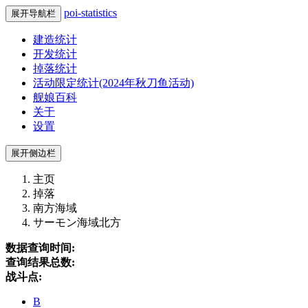
poi-statistics
展开导航栏
建造统计
开发统计
掉落统计
活动限定统计(2024年秋刀鱼活动)
舰娘百科
关于
设置
展开侧边栏
主页
掉落
南方海域
サーモン海域北方
数据查询时间:
查询结果总数:
战斗点:
B