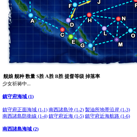
舰娘
舰种
数量
S胜
A胜
B胜
提督等级
掉落率
少女祈祷中...
鎮守府海域 (1)
鎮守府正面海域 (1-1)
南西諸島沖 (1-2)
製油所地帯沿岸 (1-3)
南西諸島防衛線 (1-4)
鎮守府近海 (1-5)
鎮守府近海航路 (1-6)
南西諸島海域 (2)