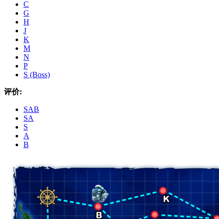
C
G
H
J
K
M
N
P
S (Boss)
评价:
SAB
SA
S
A
B