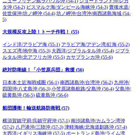
ニューブリテン島ラバウル沖 (54-1)
ショートランド沖/レカ
タ沖 (54-2)
ビスマルク海/ダンピール海峡沖 (54-3)
豊後水道/
佐世保沖/坊ノ岬沖 (54-4)
坊ノ岬沖/台湾沖/南西諸島海域 (54-
5)
大規模反攻上陸！トーチ作戦！ (55)
インド洋/アラビア海 (55-1)
アラビア海/アデン湾/紅海 (55-2)
スエズ湾/地中海 (55-3)
大西洋/ジブラルタル沖 (55-4)
ジブラ
ルタル沖/北アフリカ沖 (55-5)
カサブランカ沖 (55-6)
絶対防衛線！「小笠原兵団」救援 (56)
日本本土近海哨戒圏 (56-1)
南西諸島沖/台湾沖 (56-2)
九州沖/
四国沖/八丈島沖 (56-3)
小笠原諸島航路/父島沖 (56-4)
父島沖/
硫黄島沖 (56-5)
硫黄島沖 (56-6)
船団護衛！輸送航路防衛戦 (57)
横須賀鎮守府/呉鎮守府沖 (57-1)
南沙諸島沖/カムラン湾沖
(57-2)
八戸港沖/三陸沖 (57-3)
津軽海峡/北海道釧路沖 (57-4)
大西洋/イギリス海峡沖 (57-5)
ポートランド島沖/ライム湾