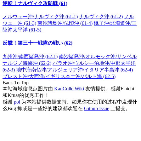
逆転！ナルヴィク攻防戦 (61)
ノルウェー沖/ナルヴィク沖 (61-1)
ナルヴィク沖 (61-2)
ノル
ウェー沖 (61-3)
南沙諸島沖/仏印沖 (61-4)
銚子沖/北海道沖/三
陸沖太平洋 (61-5)
反撃！第三十一戦隊の戦い (62)
九州沖/南西諸島沖 (62-1)
南沙諸島沖/オルモック沖/サンベル
ナルジノ海峡沖 (62-2)
パラオ沖/ウルシ―泊地沖/中部太平洋
(62-3)
地中海南仏沖/アルジェリア沖/イタリア半島沖 (62-4)
ブレスト沖/大西洋/イギリス本土沖/バルト海 (62-5)
Back To Top
本站海域信息点图片由
KanColle Wiki
友情提供。感谢Flatchi
和Kruss的优秀工作！
感谢
poi
为本站提供数据支持。如果你在使用的过程中发现什
么Bug 抑或是一些好的建议都欢迎在
Github Issue
上提交。