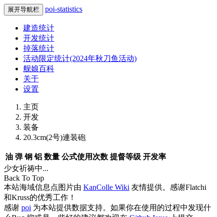
poi-statistics
展开导航栏
建造统计
开发统计
掉落统计
活动限定统计(2024年秋刀鱼活动)
舰娘百科
关于
设置
主页
开发
装备
20.3cm(2号)連装砲
油
弹
钢
铝
数量
公式使用次数
提督等级
开发率
少女祈祷中...
Back To Top
本站海域信息点图片由
KanColle Wiki
友情提供。感谢Flatchi
和Kruss的优秀工作！
感谢
poi
为本站提供数据支持。如果你在使用的过程中发现什