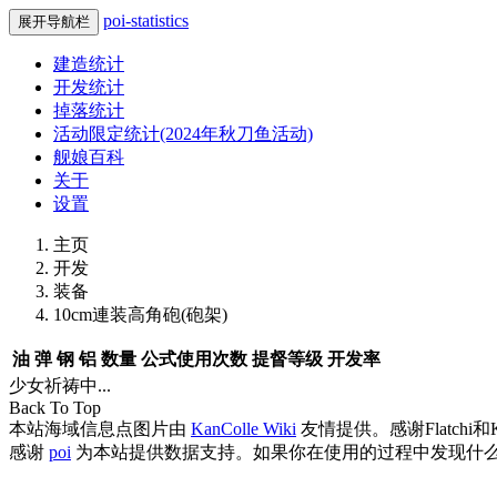
poi-statistics
展开导航栏
建造统计
开发统计
掉落统计
活动限定统计(2024年秋刀鱼活动)
舰娘百科
关于
设置
主页
开发
装备
10cm連装高角砲(砲架)
油
弹
钢
铝
数量
公式使用次数
提督等级
开发率
少女祈祷中...
Back To Top
本站海域信息点图片由
KanColle Wiki
友情提供。感谢Flatchi和
感谢
poi
为本站提供数据支持。如果你在使用的过程中发现什么B