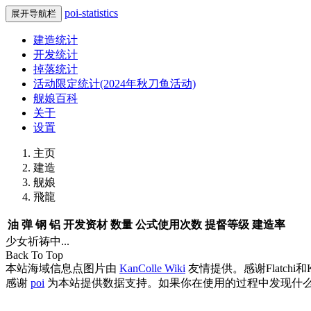
poi-statistics
展开导航栏
建造统计
开发统计
掉落统计
活动限定统计(2024年秋刀鱼活动)
舰娘百科
关于
设置
主页
建造
舰娘
飛龍
油
弹
钢
铝
开发资材
数量
公式使用次数
提督等级
建造率
少女祈祷中...
Back To Top
本站海域信息点图片由
KanColle Wiki
友情提供。感谢Flatchi和
感谢
poi
为本站提供数据支持。如果你在使用的过程中发现什么B