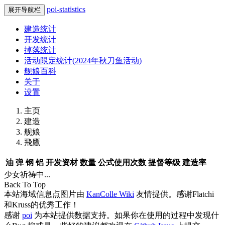
poi-statistics
展开导航栏
建造统计
开发统计
掉落统计
活动限定统计(2024年秋刀鱼活动)
舰娘百科
关于
设置
主页
建造
舰娘
飛鷹
油
弹
钢
铝
开发资材
数量
公式使用次数
提督等级
建造率
少女祈祷中...
Back To Top
本站海域信息点图片由
KanColle Wiki
友情提供。感谢Flatchi
和Kruss的优秀工作！
感谢
poi
为本站提供数据支持。如果你在使用的过程中发现什