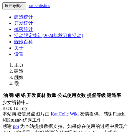
poi-statistics
展开导航栏
建造统计
开发统计
掉落统计
活动限定统计(2024年秋刀鱼活动)
舰娘百科
关于
设置
主页
建造
舰娘
霰
油
弹
钢
铝
开发资材
数量
公式使用次数
提督等级
建造率
少女祈祷中...
Back To Top
本站海域信息点图片由
KanColle Wiki
友情提供。感谢Flatchi
和Kruss的优秀工作！
感谢
poi
为本站提供数据支持。如果你在使用的过程中发现什