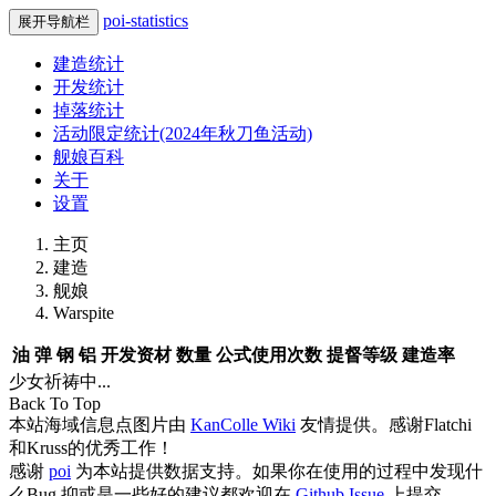
poi-statistics
展开导航栏
建造统计
开发统计
掉落统计
活动限定统计(2024年秋刀鱼活动)
舰娘百科
关于
设置
主页
建造
舰娘
Warspite
油
弹
钢
铝
开发资材
数量
公式使用次数
提督等级
建造率
少女祈祷中...
Back To Top
本站海域信息点图片由
KanColle Wiki
友情提供。感谢Flatchi
和Kruss的优秀工作！
感谢
poi
为本站提供数据支持。如果你在使用的过程中发现什
么Bug 抑或是一些好的建议都欢迎在
Github Issue
上提交。