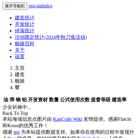
poi-statistics
展开导航栏
建造统计
开发统计
掉落统计
活动限定统计(2024年秋刀鱼活动)
舰娘百科
关于
设置
主页
建造
舰娘
響
油
弹
钢
铝
开发资材
数量
公式使用次数
提督等级
建造率
少女祈祷中...
Back To Top
本站海域信息点图片由
KanColle Wiki
友情提供。感谢Flatchi
和Kruss的优秀工作！
感谢
poi
为本站提供数据支持。如果你在使用的过程中发现什