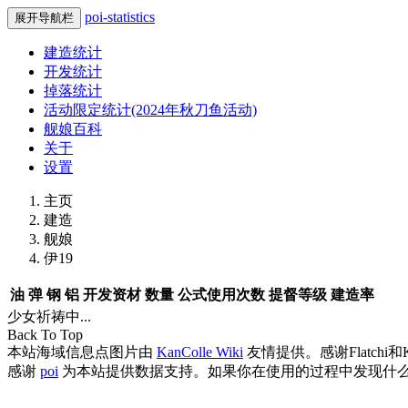
poi-statistics
展开导航栏
建造统计
开发统计
掉落统计
活动限定统计(2024年秋刀鱼活动)
舰娘百科
关于
设置
主页
建造
舰娘
伊19
油
弹
钢
铝
开发资材
数量
公式使用次数
提督等级
建造率
少女祈祷中...
Back To Top
本站海域信息点图片由
KanColle Wiki
友情提供。感谢Flatchi和
感谢
poi
为本站提供数据支持。如果你在使用的过程中发现什么B