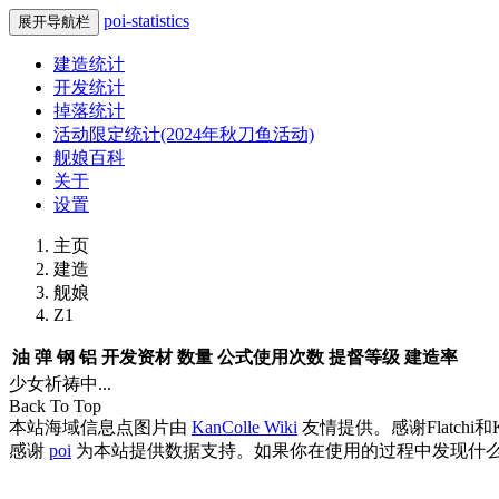
poi-statistics
展开导航栏
建造统计
开发统计
掉落统计
活动限定统计(2024年秋刀鱼活动)
舰娘百科
关于
设置
主页
建造
舰娘
Z1
油
弹
钢
铝
开发资材
数量
公式使用次数
提督等级
建造率
少女祈祷中...
Back To Top
本站海域信息点图片由
KanColle Wiki
友情提供。感谢Flatchi和
感谢
poi
为本站提供数据支持。如果你在使用的过程中发现什么B